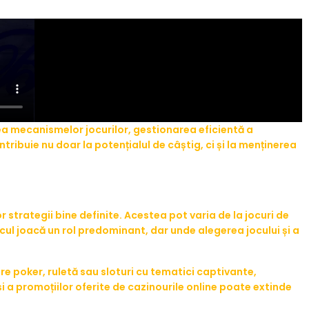
ea mecanismelor jocurilor, gestionarea eficientă a
tribuie nu doar la potențialul de câștig, ci și la menținerea
 strategii bine definite. Acestea pot varia de la jocuri de
ocul joacă un rol predominant, dar unde alegerea jocului și a
re poker, ruletă sau sloturi cu tematici captivante,
 a promoțiilor oferite de cazinourile online poate extinde