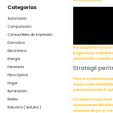
Categorías
Automotriz
Computación
Consumibles de Impresión
Domotica
Participarea la jocur
Electrónica
bugetului și stabilire
unui echilibru sănătos
Energía
Strategii pent
Ferretería
Fibra Optica
Pentru a maximiza șan
Hogar
masă, unde abilitățile
pariurilor poate fi op
Iluminación
Redes
Un aspect important e
cunoașterea detaliilo
Robotica ( Arduino )
sesiunea de joc și cre