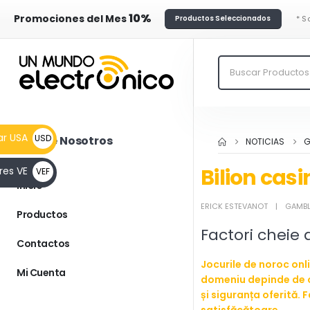
10%
Promociones del Mes
* S
Productos Seleccionados
ar USA
USD
Más de Nosotros
NOTICIAS
G
__FLAG
Bilion casi
res VE
VEF
$
Inicio
__FLAG
ERICK ESTEVANOT
GAMBL
Bs.F.
Productos
Factori cheie 
Contactos
Jocurile de noroc onl
Mi Cuenta
domeniu depinde de o 
și siguranța oferită. 
satisfăcătoare.