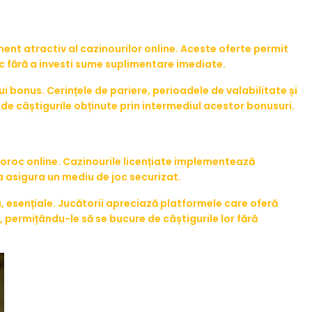
ement atractiv al cazinourilor online. Aceste oferte permit
oc fără a investi sume suplimentare imediate.
rui bonus. Cerințele de pariere, perioadele de valabilitate și
a de câștigurile obținute prin intermediul acestor bonusuri.
 noroc online. Cazinourile licențiate implementează
 a asigura un mediu de joc securizat.
, esențiale. Jucătorii apreciază platformele care oferă
, permițându-le să se bucure de câștigurile lor fără