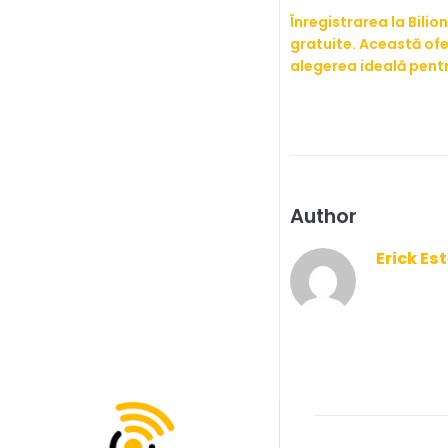
Înregistrarea la Bili
gratuite. Această ofer
alegerea ideală pentr
Author
Erick Es