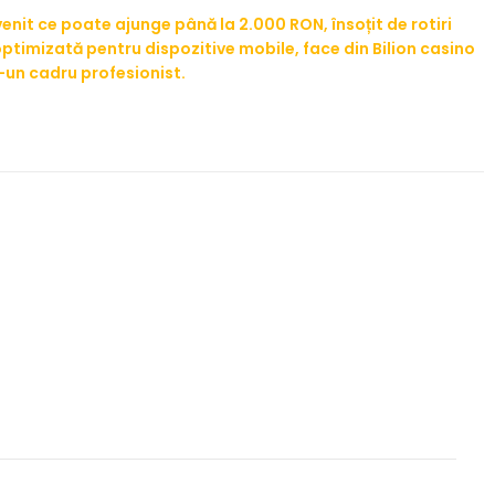
nit ce poate ajunge până la 2.000 RON, însoțit de rotiri
 optimizată pentru dispozitive mobile, face din Bilion casino
r-un cadru profesionist.