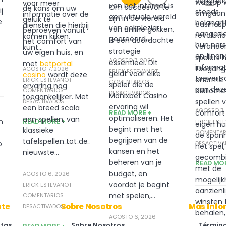
veilighe
waarop 
voor meer
van het internet is
Om succesvol te
de kans om uw
j
steeds
omgaan
informatie over de
een virtuele wereld
zijn in de wereld
geluk te
e
belangrij
casinosp
diensten die hierbij
van gokplezier
van online gokken,
beproeven vanuit
aangezie
revolutio
komen kijken,
gecreëerd,...
is een doordachte
het comfort van
hun pers
verander
kunt...
strategie
uw eigen huis, en
en finan
spelers 
AGOSTO 7, 2026
essentieel. Dit
met
betportal
informat
toegang
AGOSTO 7, 2026
ERICK ESTEVANOT
geldt voor elke
casino
wordt deze
toevert
enorme
ERICK ESTEVANOT
COMENTARIOS
speler die de
ervaring nog
aan deze.
biblioth
COMENTARIOS
DESACTIVADOS
Monixbet Casino
toegankelijker. Met
spellen 
DESACTIVADOS
ervaring wil
een breed scala
AGOSTO 7,
comfort
READ MORE +
optimaliseren. Het
aan spellen, van
n
READ MORE +
ERICK EST
eigen hui
begint met het
klassieke
COMENTAR
de span
begrijpen van de
tafelspellen tot de
o
DESACTIV
het spel,
kansen en het
nieuwste...
gecombi
beheren van je
READ MO
met de
budget, en
AGOSTO 6, 2026
mogelij
voordat je begint
ERICK ESTEVANOT
aanzienli
met spelen,...
COMENTARIOS
winsten 
nte
Sobre Nosotros
Mas Info
DESACTIVADOS
behalen, 
AGOSTO 6, 2026
ntas
Sobre Nosotros
Término