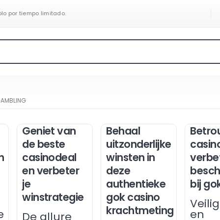
olo por tiempo limitado.
AMBLING
Geniet van
Behaal
Betro
de beste
uitzonderlijke
casino
n
casinodeal
winsten in
verbe
en verbeter
deze
besch
je
authentieke
bij g
winstrategie
gok casino
Veili
krachtmeting
e
en
De allure