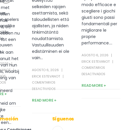
id wordt
edellyttää
we
modo efficace e
selkeiden rajojen
 met
scegliere i giochi
ker,
asettamista, sekä
ellen
giusti sono passi
n spelers
taloudellisten että
nair
fondamentali per
oonlijke
ajallisten, ja niiden
d, en
migliorare le
ciële
tinkimätöntä
hebben nu
proprie
ie
noudattamista.
 tot een
performance....
rouwen
Vastuullisuuden
..
edistäminen ei ole
eek aan
AGOSTO 6, 2026
vain...
vanuit het
ERICK ESTEVANOT
 2026
 van hun
COMENTARIOS
EVANOT
AGOSTO 6, 2026
s, waarbij
DESACTIVADOS
IOS
ERICK ESTEVANOT
ning van
ADOS
COMENTARIOS
READ MORE +
DESACTIVADOS
neerd
RE +
READ MORE +
kheid om
jke
te
rmación
Síguenos
een...
s y Condiciones