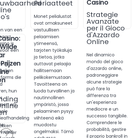
Casino
ouwbaarheid
Periaatteet
line
Strategie
o's
Monet pelialustat
Avanzate
ovat omaksuneet
per il Gioco
en van een
vastuullisen
d'Azzardo
baar
pelaamisen
Casino:
Online
sino is
ytimeensä,
Wilde
 voor een
tarjoten työkaluja
ar
Nel dinamico
e
ja tietoa, jotka
mondo del gioco
Prijzen
ring.
auttavat pelaajia
d'azzardo online,
line
zoeken
hallitsemaan
padroneggiare
tforms die
pelikokemustaan.
en
alcune strategie
id
Tavoitteena on
può fare la
ren, hun
luoda turvallinen ja
differenza tra
nding
s
nautinnollinen
un'esperienza
nline
men en
ympäristö, jossa
mediocre e un
en
pele
pelaaminen pysyy
successo tangibile.
ieafhandeling
viihteenä eikä
Comprendere le
De
muodostu
gokken
probabilità, gestire
t voor
ongelmaksi. Tämä
e manier
il proprio bankroll in