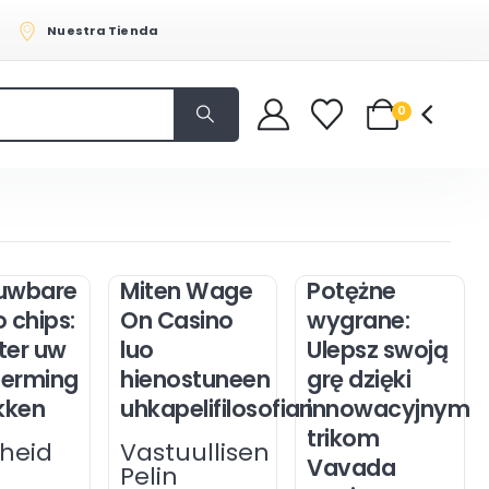
Nuestra Tienda
0
uwbare
Miten Wage
Potężne
 chips:
On Casino
wygrane:
ter uw
luo
Ulepsz swoją
erming
hienostuneen
grę dzięki
okken
uhkapelifilosofian
innowacyjnym
trikom
gheid
Vastuullisen
Vavada
Pelin