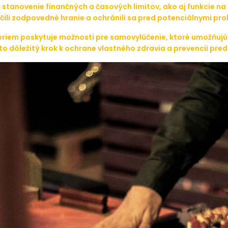
stanovenie finančných a časových limitov, ako aj funkcie na 
ečili zodpovedné hranie a ochránili sa pred potenciálnymi pr
riem poskytuje možnosti pre samovylúčenie, ktoré umožňujú h
 to dôležitý krok k ochrane vlastného zdravia a prevencii pre