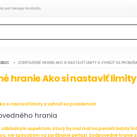
olo por tiempo limitado.
UBLIC
ZODPOVEDNÉ HRANIE AKO SI NASTAVIŤ LIMITY A VYHNÚŤ SA PROBL
 hranie Ako si nastaviť limi
C
o si nastaviť limity a vyhnúť sa problémom
ovedného hrania
 základným aspektom, ktorý by mal mať na pamäti každý hráč. 
u, nie spôsobom na zarábanie peňazí. Zodpovedné hranie zn