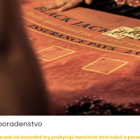
 poradenstvo
ané na hazardné hry poskytujú množstvo informácií a porade