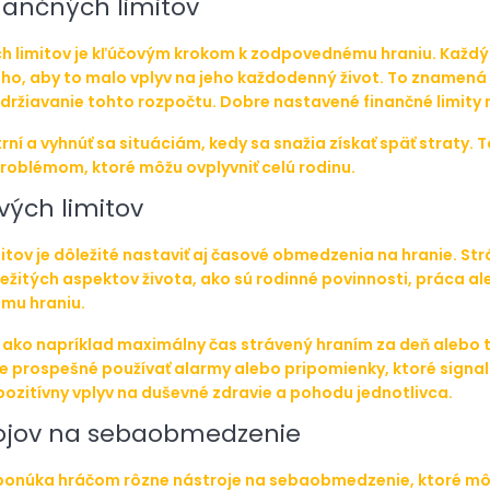
nančných limitov
h limitov je kľúčovým krokom k zodpovednému hraniu. Každý 
oho, aby to malo vplyv na jeho každodenný život. To znamená 
održiavanie tohto rozpočtu. Dobre nastavené finančné limity
trní a vyhnúť sa situáciám, kedy sa snažia získať späť straty.
oblémom, ktoré môžu ovplyvniť celú rodinu.
vých limitov
tov je dôležité nastaviť aj časové obmedzenia na hranie. Strá
žitých aspektov života, ako sú rodinné povinnosti, práca aleb
ému hraniu.
, ako napríklad maximálny čas strávený hraním za deň alebo t
 prospešné používať alarmy alebo pripomienky, ktoré signaliz
ozitívny vplyv na duševné zdravie a pohodu jednotlivca.
rojov na sebaobmedzenie
 ponúka hráčom rôzne nástroje na sebaobmedzenie, ktoré môžu 