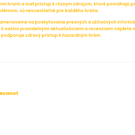
mi hrami a mať prístup k rôznym zdrojom, ktoré pomáhajú pri
roblémom, sú neoceniteľné pre každého hráča.
zameriavame na poskytovanie presných a užitočných informá
 S našimi pravidelnými aktualizáciami a recenziami nájdete na
ré podporuje zdravý prístup k hazardným hrám.
tevanot