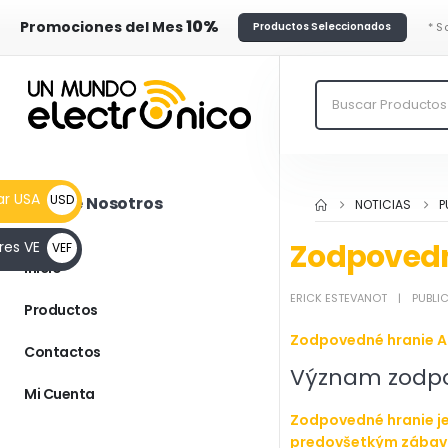
10%
Promociones del Mes
* S
Productos Seleccionados
ar USA
USD
Más de Nosotros
NOTICIAS
P
__FLAG
Zodpovedné
res VE
VEF
$
Inicio
__FLAG
ERICK ESTEVANOT
PUBLI
Bs.F.
Productos
Zodpovedné hranie Ak
Contactos
Význam zodp
Mi Cuenta
Zodpovedné hranie je
predovšetkým zábavo