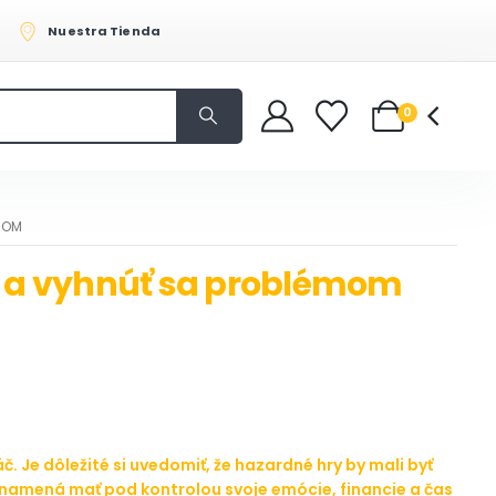
Nuestra Tienda
0
ÉMOM
ty a vyhnúť sa problémom
Je dôležité si uvedomiť, že hazardné hry by mali byť
amená mať pod kontrolou svoje emócie, financie a čas