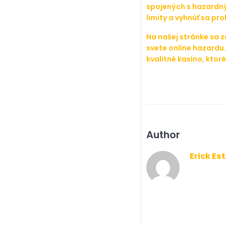
spojených s hazardný
limity a vyhnúť sa p
Na našej stránke sa 
svete online hazardu.
kvalitné kasíno, kto
Author
Erick Es