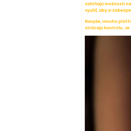
zahŕňajú možnosti na 
využiť, aby si zabezp
Navyše, mnoho platfo
strácajú kontrolu. Je