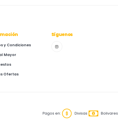
rmación
Síguenos
s y Condiciones
al Mayor
uestos
as Ofertas
Pagos en:
Divisas
Bolivares