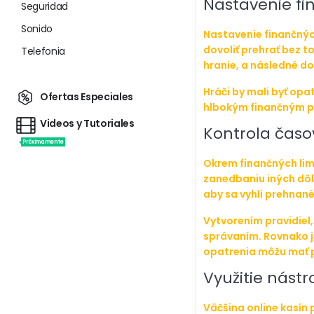
Nastavenie fi
Seguridad
Sonido
Nastavenie finančnýc
dovoliť prehrať bez t
Telefonia
hranie, a následné d
Hráči by mali byť opa
Ofertas Especiales
hlbokým finančným pr
Videos y Tutoriales
Kontrola časo
Próximamente
Okrem finančných limi
zanedbaniu iných dôle
aby sa vyhli prehnan
Vytvorením pravidiel
správaním. Rovnako je
opatrenia môžu mať p
Využitie nást
Väčšina online kasín