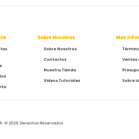
nte
Sobre Nosotros
Mas Info
ntas
Sobre Nosotros
Término
Contactos
Ventas 
s
Nuestra Tienda
Presup
dos
Videos Tutoriales
Sobre l
nta
A.. © 2026. Derechos Reservados