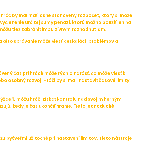
hráč by mal mať jasne stanovený rozpočet, ktorý si môže
vyčlenenie určitej sumy peňazí, ktorú možno použiť len na
 môžu tiež zabrániť impulzívnym rozhodnutiam.
 Takéto správanie môže viesť k eskalácii problémov a
vený čas pri hrách môže rýchlo narásť, čo môže viesť k
o osobný rozvoj. Hráči by si mali nastaviť časové limity,
ýždeň, môžu hráči získať kontrolu nad svojim herným
ujú, kedy je čas ukončiť hranie. Tieto jednoduché
byť veľmi užitočné pri nastavení limitov. Tieto nástroje