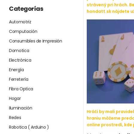
strávený pri hrách. 
Categorías
hondatt.sk
nájdete u
Automotriz
Computación
Consumibles de Impresión
Domotica
Electrónica
Energía
Ferretería
Fibra Optica
Hogar
Iluminación
Hráči by mali pravide
Redes
hraniu môžeme predch
online prostredí, kd
Robotica ( Arduino )