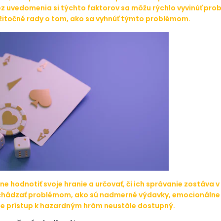
Bez uvedomenia si týchto faktorov sa môžu rýchlo vyvinúť pro
žitočné rady o tom, ako sa vyhnúť týmto problémom.
lne hodnotiť svoje hranie a určovať, či ich správanie zostáv
ádzať problémom, ako sú nadmerné výdavky, emocionálne vyčer
e je prístup k hazardným hrám neustále dostupný.