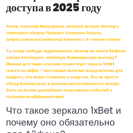
доступа в 2025 году
Автор: Александр Митрофанов, опытный эксперт iGaming и
спортивных обзоров; Проверил: Екатерина Зайцева,
профессиональный модератор контента с 8-летним стажем.
Ты когда-нибудь задумывался, почему на твоем Айфоне
иногда блокируют любимую букмекерскую контору?
Именно для таких случаев существует
зеркало 1xbet
скачать на айфон
– настоящая палочка-выручалочка для
каждого, кто живет ставками и азартом. Это не просто
обход блокировок, а уникальная возможность всегда
быть на волне крупнейших спортивных событий с
лучшими коэффициентами!
Что такое зеркало 1xBet и
почему оно обязательно