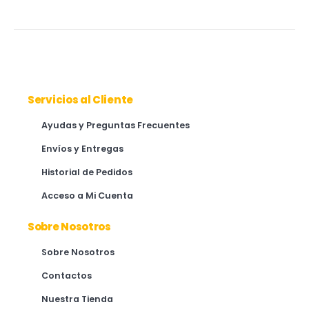
Servicios al Cliente
Ayudas y Preguntas Frecuentes
Envíos y Entregas
Historial de Pedidos
Acceso a Mi Cuenta
Sobre Nosotros
Sobre Nosotros
Contactos
Nuestra Tienda