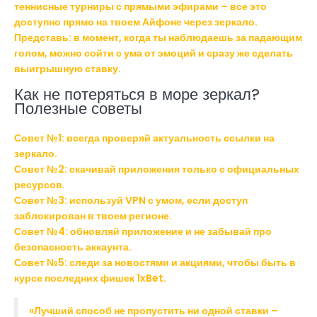
теннисные турниры с прямыми эфирами – все это
доступно прямо на твоем Айфоне через зеркало.
Представь: в момент, когда ты наблюдаешь за падающим
голом, можно сойти с ума от эмоций и сразу же сделать
выигрышную ставку.
Как не потеряться в море зеркал?
Полезные советы
Совет №1: всегда проверяй актуальность ссылки на
зеркало.
Совет №2: скачивай приложения только с официальных
ресурсов.
Совет №3: используй VPN с умом, если доступ
заблокирован в твоем регионе.
Совет №4: обновляй приложение и не забывай про
безопасность аккаунта.
Совет №5: следи за новостями и акциями, чтобы быть в
курсе последних фишек 1xBet.
«Лучший способ не пропустить ни одной ставки –