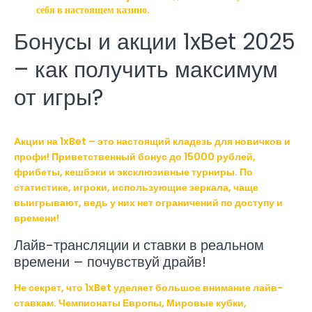
себя в настоящем казино.
Бонусы и акции 1xBet 2025
– как получить максимум
от игры?
Акции на 1xBet – это настоящий кладезь для новичков и
профи! Приветственный бонус до 15000 рублей,
фрибеты, кешбэки и эксклюзивные турниры. По
статистике, игроки, использующие зеркала, чаще
выигрывают, ведь у них нет ограничений по доступу и
времени!
Лайв-трансляции и ставки в реальном
времени – почувствуй драйв!
Не секрет, что 1xBet уделяет большое внимание лайв-
ставкам. Чемпионаты Европы, Мировые кубки,