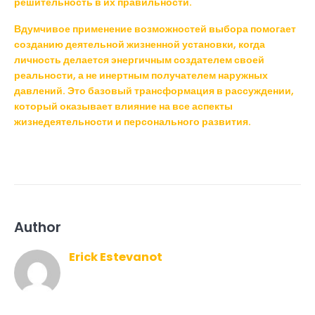
решительность в их правильности.
Вдумчивое применение возможностей выбора помогает
созданию деятельной жизненной установки, когда
личность делается энергичным создателем своей
реальности, а не инертным получателем наружных
давлений. Это базовый трансформация в рассуждении,
который оказывает влияние на все аспекты
жизнедеятельности и персонального развития.
Author
Erick Estevanot