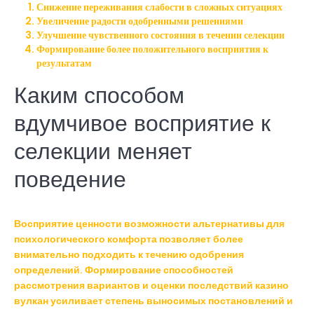
Снижение переживания слабости в сложных ситуациях
Увеличение радости одобренными решениями
Улучшение чувственного состояния в течении селекции
Формирование более положительного восприятия к
результатам
Каким способом
вдумчивое восприятие к
селекции меняет
поведение
Восприятие ценности возможности альтернативы для
психологического комфорта позволяет более
внимательно подходить к течению одобрения
определений. Формирование способностей
рассмотрения вариантов и оценки последствий казино
вулкан усиливает степень выносимых постановлений и