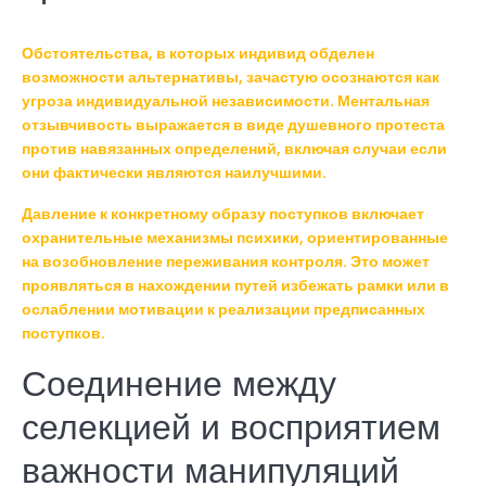
Обстоятельства, в которых индивид обделен
возможности альтернативы, зачастую осознаются как
угроза индивидуальной независимости. Ментальная
отзывчивость выражается в виде душевного протеста
против навязанных определений, включая случаи если
они фактически являются наилучшими.
Давление к конкретному образу поступков включает
охранительные механизмы психики, ориентированные
на возобновление переживания контроля. Это может
проявляться в нахождении путей избежать рамки или в
ослаблении мотивации к реализации предписанных
поступков.
Соединение между
селекцией и восприятием
важности манипуляций