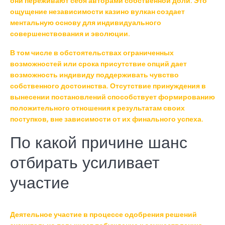
они переживают себя авторами собственной доли. Это
ощущение независимости казино вулкан создает
ментальную основу для индивидуального
совершенствования и эволюции.
В том числе в обстоятельствах ограниченных
возможностей или срока присутствие опций дает
возможность индивиду поддерживать чувство
собственного достоинства. Отсутствие принуждения в
вынесении постановлений способствует формированию
положительного отношения к результатам своих
поступков, вне зависимости от их финального успеха.
По какой причине шанс
отбирать усиливает
участие
Деятельное участие в процессе одобрения решений