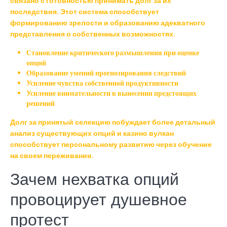
связано с готовностью принимать долг за их
последствия. Этот система способствует
формированию зрелости и образованию адекватного
представления о собственных возможностях.
Становление критического размышления при оценке
опций
Образование умений прогнозирования следствий
Усиление чувства собственной продуктивности
Усиление внимательности в вынесении предстоящих
решений
Долг за принятый селекцию побуждает более детальный
анализ существующих опций и казино вулкан
способствует персональному развитию через обучение
на своем переживании.
Зачем нехватка опций
провоцирует душевное
протест