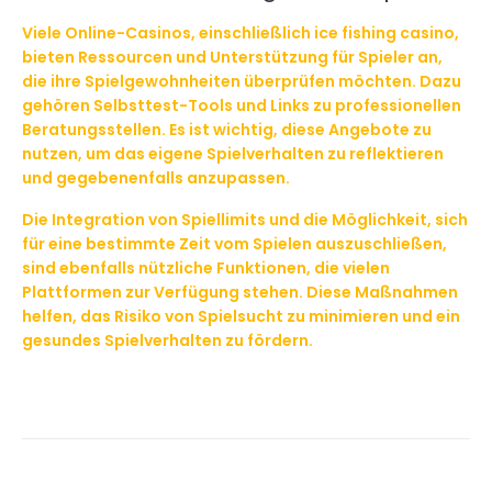
Viele Online-Casinos, einschließlich ice fishing casino,
bieten Ressourcen und Unterstützung für Spieler an,
die ihre Spielgewohnheiten überprüfen möchten. Dazu
gehören Selbsttest-Tools und Links zu professionellen
Beratungsstellen. Es ist wichtig, diese Angebote zu
nutzen, um das eigene Spielverhalten zu reflektieren
und gegebenenfalls anzupassen.
Die Integration von Spiellimits und die Möglichkeit, sich
für eine bestimmte Zeit vom Spielen auszuschließen,
sind ebenfalls nützliche Funktionen, die vielen
Plattformen zur Verfügung stehen. Diese Maßnahmen
helfen, das Risiko von Spielsucht zu minimieren und ein
gesundes Spielverhalten zu fördern.