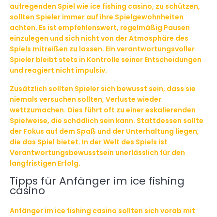
aufregenden Spiel wie ice fishing casino, zu schützen,
sollten Spieler immer auf ihre Spielgewohnheiten
achten. Es ist empfehlenswert, regelmäßig Pausen
einzulegen und sich nicht von der Atmosphäre des
Spiels mitreißen zu lassen. Ein verantwortungsvoller
Spieler bleibt stets in Kontrolle seiner Entscheidungen
und reagiert nicht impulsiv.
Zusätzlich sollten Spieler sich bewusst sein, dass sie
niemals versuchen sollten, Verluste wieder
wettzumachen. Dies führt oft zu einer eskalierenden
Spielweise, die schädlich sein kann. Stattdessen sollte
der Fokus auf dem Spaß und der Unterhaltung liegen,
die das Spiel bietet. In der Welt des Spiels ist
Verantwortungsbewusstsein unerlässlich für den
langfristigen Erfolg.
Tipps für Anfänger im ice fishing
casino
Anfänger im ice fishing casino sollten sich vorab mit