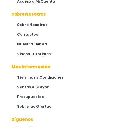
Acceso a Mi Cuenta
Sobre Nosotros
Sobre Nosotros
Contactos
Nuestra Tienda
Videos Tutoriales
Mas Información
Términos y Condiciones
Ventas al Mayor
Presupuestos
Sobre las Ofertas
Síguenos