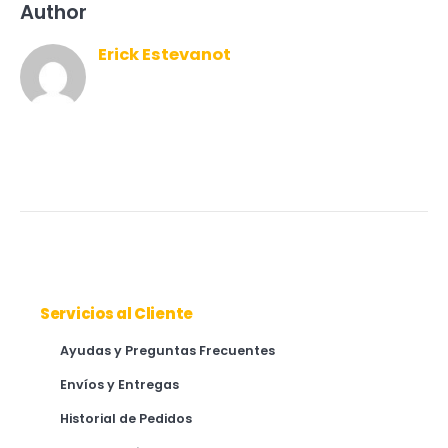
Author
Erick Estevanot
Servicios al Cliente
Ayudas y Preguntas Frecuentes
Envíos y Entregas
Historial de Pedidos