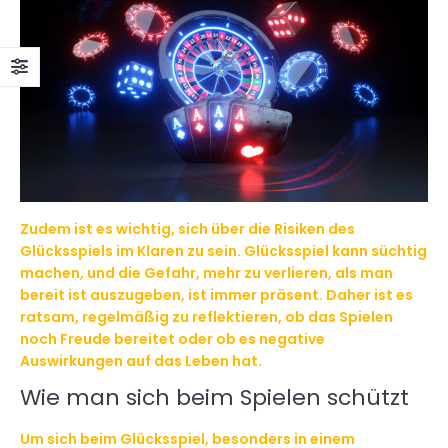
Zudem ist es wichtig, sich über die Risiken des
Glücksspiels im Klaren zu sein. Glücksspiel kann süchtig
machen, und die Gefahr, mehr zu verlieren, als man
bereit ist auszugeben, ist immer präsent. Daher ist es
ratsam, regelmäßig zu reflektieren, ob das Spielen
noch Freude bereitet oder ob es negative
Auswirkungen auf das Leben hat.
Wie man sich beim Spielen schützt
Um sich beim Glücksspiel, besonders in einem