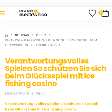
0
NOTICIAS
PUBLIC
VERANTWORTUNGSVOLLES SPIELEN SO SCHÜTZEN SIE SICH BEIM
GLÜCKSSPIEL MIT ICE FISHING CASINO
Verantwortungsvolles
Spielen So schützen Sie sich
beim Glücksspiel mit ice
fishing casino
ERICK ESTEVANOT
PUBLIC
Verantwortungsvolles Spielen So schützen Sie sich
beim Glücksspiel mit ice fishing casino