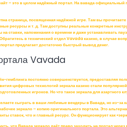
йт – это в целом надёжный портал. На вавада официальный п
упна страница, посвященная надёжной игре. Там вы прочитаете
ные ресурсы и т. д. Там доступны реальные конкретные инст
 на ставки, напоминания о времени и даже устанавливать пауз
. Обратитесь в технический отдел Vavada казино, в случае воп
портал предлагает достаточно быстрый вывод денег.
портала Vavada
йн-гемблинга постоянно совершенствуется, предоставляя по
звития цифровых технологий зеркала казино стали популярно
подготовленных игроков. Но что такое зеркала для азартного кл
желаете сыграть в ваши любимые вендеры в Вавада, но из-за к
абочее зеркало – копию оригинального портала. Это альтерна
анты ставок, что и главный ресурс. Он функционирует как «зе
нуть, что Вавада зеркало даёт право заходить на портал через