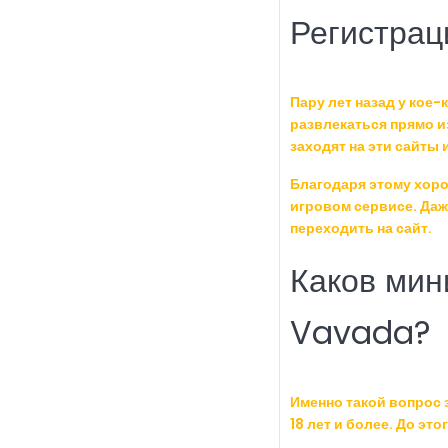
Регистрац
Пару лет назад у кое
развлекаться прямо и
заходят на эти сайты 
Благодаря этому хор
игровом сервисе. Даж
переходить на сайт.
Каков мин
Vavada?
Именно такой вопрос 
18 лет и более. До эт