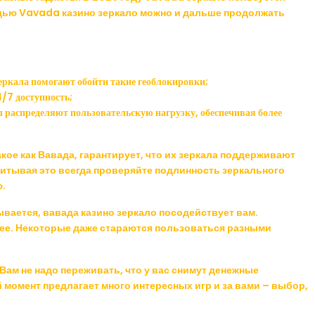
ощью Vavada казино зеркало можно и дальше продолжать
Зеркала помогают обойти такие геоблокировки;
4/7 доступность;
 распределяют пользовательскую нагрузку, обеспечивая более
кое как Вавада, гарантирует, что их зеркала поддерживают
читывая это всегда проверяйте подлинность зеркального
.
рывается, вавада казино зеркало посодействует вам.
ее. Некоторые даже стараются пользоваться разными
Вам не надо переживать, что у вас снимут денежные
й момент предлагает много интересных игр и за вами – выбор,