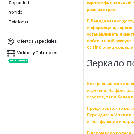
Seguridad
версия
официальный са
разных стран.
Sonido
В Вавада казино дост
Telefonia
информацию, справоч
устанавливать лимиты
войти в свой аккаунт
Ofertas Especiales
casino официальный 
Videos y Tutoriales
Зеркало 
Próximamente
Интересный мир онла
изучения. На фоне ра
игроков, так и более 
Представьте, что вы 
Перейдите в Vavada р
игры, функции и вари
В целом надо подчерк