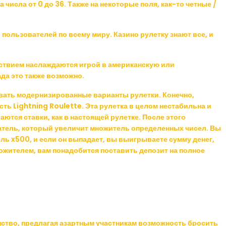
числа от 0 до 36. Также на некоторые поля, как-то четные /
 пользователей по всему миру. Казино рулетку знают все, и
ьствием наслаждаются игрой в американскую или
ада это также возможно.
вать модернизированные варианты рулетки. Конечно,
ть Lightning Roulette. Эта рулетка в целом нестабильна и
тся ставки, как в настоящей рулетке. После этого
атель, который увеличит множитель определенных чисел. Вы
ль x500, и если он выпадает, вы выигрываете сумму денег,
ителем, вам понадобится поставить депозит на полное
нство, предлагая азартным участникам возможность бросить