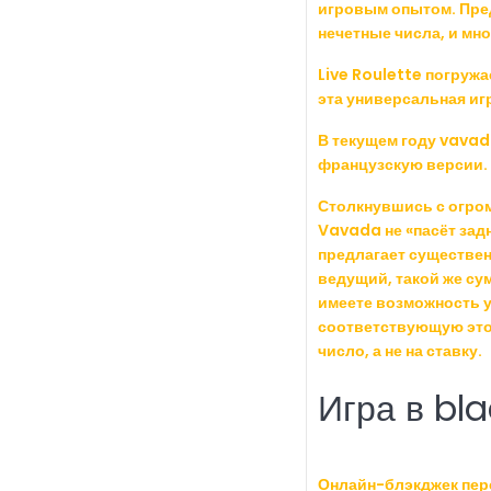
игровым опытом. Преду
нечетные числа, и мн
Live Roulette погружа
эта универсальная иг
В текущем году vavad
французскую версии. Е
Столкнувшись с огро
Vavada не «пасёт зад
предлагает существен
ведущий, такой же с
имеете возможность у
соответствующую это
число, а не на ставку.
Игра в bl
Онлайн-блэкджек пере