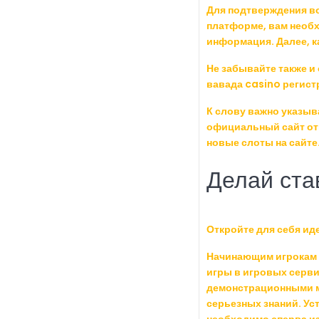
Для подтверждения во
платформе, вам необ
информация. Далее, к
Не забывайте также и 
вавада casino регист
К слову важно указыв
официальный сайт отк
новые слоты на сайте
Делай ста
Откройте для себя ид
Начинающим игрокам в
игры в игровых серви
демонстрационными мо
серьезных знаний. Ус
необходимо сперва из