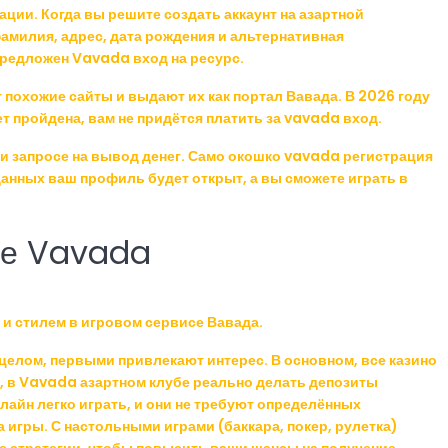
ии. Когда вы решите создать аккаунт на азартной
милия, адрес, дата рождения и альтернативная
предложен Vavada вход на ресурс.
т похожие сайты и выдают их как портал Вавада. В 2026 году
т пройдена, вам не придётся платить за vavada вход.
и запросе на вывод денег. Само окошко vavada регистрация
анных ваш профиль будет открыт, а вы сможете играть в
убе Vavada
и стилем в игровом сервисе Вавада.
целом, первыми привлекают интерес. В основном, все казино
, в Vavada азартном клубе реально делать депозиты
айн легко играть, и они не требуют определённых
 игры. С настольными играми (баккара, покер, рулетка)
е стратегии, чтобы повысить ваши шансы на получение