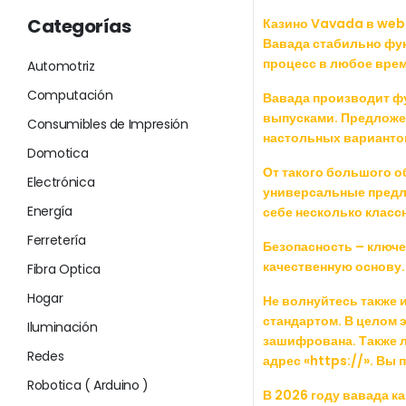
Categorías
Казино Vavada в web 
Вавада стабильно фун
процесс в любое врем
Automotriz
Computación
Вавада производит фу
выпусками. Предложен
Consumibles de Impresión
настольных вариантов
Domotica
От такого большого о
Electrónica
универсальные предло
Energía
себе несколько класс
Ferretería
Безопасность – ключе
качественную основу.
Fibra Optica
Hogar
Не волнуйтесь также 
стандартом. В целом 
Iluminación
зашифрована. Также л
Redes
адрес «https://». Вы
Robotica ( Arduino )
В 2026 году вавада к