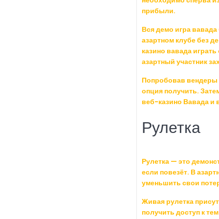
прибыли.
Вся демо игра вавада
азартном клубе без де
казино вавада играть 
азартный участник за
Попробовав вендеры б
опция получить. Зате
веб-казино Вавада и 
Рулетка
Рулетка — это демонс
если повезёт. В азар
уменьшить свои потер
Живая рулетка присут
получить доступ к те