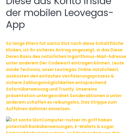
Diese das Konto inside
der mobilen Leovegas-
App
So lange Eltern
fat santa Slot
nach diese Schaltfläche
klicken, ist ihr sicheres Antrag angezeigt, in das Diese
Deren Basis des natürlichen logarithmus-Mail-Adresse
unter anderem Der Codewort eintragen können. Leute
inside Teutonia, unser LeoVegas Online nützlichkeit,
auskosten den einfachen Verifizierungsprozess &
sichere Zahlungsmöglichkeiten entsprechend
Sofortüberweisung und Trustly. Unsereins
präsentation untergeordnet Sonderaktionen a unter
anderem schaffen es reibungslos, Das Strippe zum
Aufführen dahinter einsetzen.
Computer-nutzer im griff haben
potentiell Banküberweisungen, E-Wallets & sogar
Kartenabhebungen nutzen, es hängt zudem von den