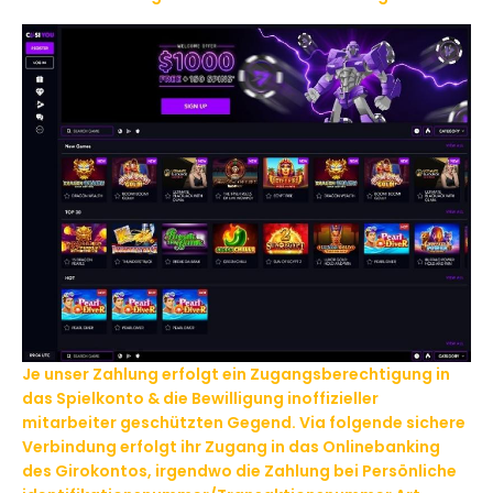
Je unser Zahlung erfolgt ein Zugangsberechtigung in
das Spielkonto & die Bewilligung inoffizieller
mitarbeiter geschützten Gegend. Via folgende sichere
Verbindung erfolgt ihr Zugang in das Onlinebanking
des Girokontos, irgendwo die Zahlung bei Persönliche