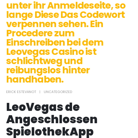
unter ihr Anmeldeseite, so
lange Diese Das Codewort
verpennen sehen. Ein
Procedere zum
Einschreiben bei dem
Leovegas Casino ist
schlichtweg und
reibungslos hinter
handhaben.
ERICK ESTEVANOT
UNCATEGORIZED
‎‎LeoVegas de
Angeschlossen
SpielothekApp