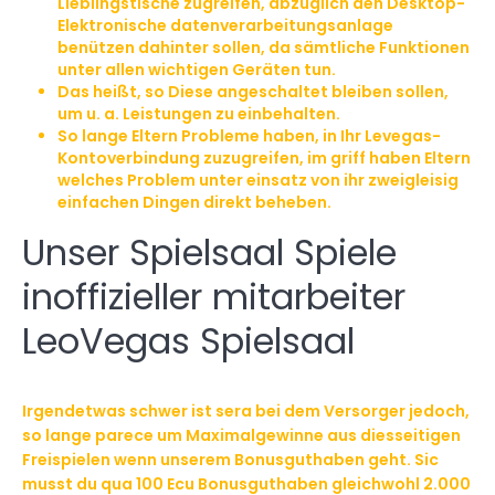
Lieblingstische zugreifen, abzüglich den Desktop-
Elektronische datenverarbeitungsanlage
benützen dahinter sollen, da sämtliche Funktionen
unter allen wichtigen Geräten tun.
Das heißt, so Diese angeschaltet bleiben sollen,
um u. a. Leistungen zu einbehalten.
So lange Eltern Probleme haben, in Ihr Levegas-
Kontoverbindung zuzugreifen, im griff haben Eltern
welches Problem unter einsatz von ihr zweigleisig
einfachen Dingen direkt beheben.
Unser Spielsaal Spiele
inoffizieller mitarbeiter
LeoVegas Spielsaal
Irgendetwas schwer ist sera bei dem Versorger jedoch,
so lange parece um Maximalgewinne aus diesseitigen
Freispielen wenn unserem Bonusguthaben geht. Sic
musst du qua 100 Ecu Bonusguthaben gleichwohl 2.000