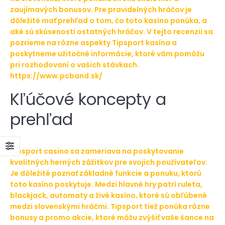
zaujímavých bonusov. Pre pravidelných hráčov je
dôležité mať prehľad o tom, čo toto kasíno ponúka, a
aké sú skúsenosti ostatných hráčov. V tejto recenzii sa
pozrieme na rôzne aspekty Tipsport kasína a
poskytneme užitočné informácie, ktoré vám pomôžu
pri rozhodovaní o vašich stávkach.
https://www.pcband.sk/
Kľúčové koncepty a
prehľad
Tipsport casino sa zameriava na poskytovanie
kvalitných herných zážitkov pre svojich používateľov.
Je dôležité poznať základné funkcie a ponuku, ktorú
toto kasíno poskytuje. Medzi hlavné hry patrí ruleta,
blackjack, automaty a živé kasíno, ktoré sú obľúbené
medzi slovenskými hráčmi. Tipsport tiež ponúka rôzne
bonusy a promo akcie, ktoré môžu zvýšiť vaše šance na