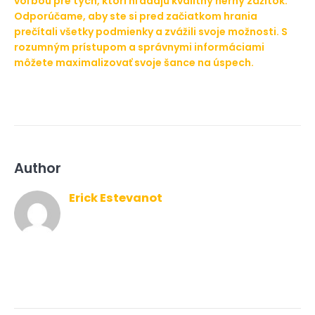
voľbou pre tých, ktorí hľadajú kvalitný herný zážitok.
Odporúčame, aby ste si pred začiatkom hrania
prečítali všetky podmienky a zvážili svoje možnosti. S
rozumným prístupom a správnymi informáciami
môžete maximalizovať svoje šance na úspech.
Author
Erick Estevanot