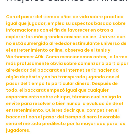
Con el pasar del tiempo años de vida sobre practica
igual que jugador, emplea su aspectos basado sobre
informaciones con el fin de favorecer en otros a
explorar los más grandes casinos online. Una vez que
no está sumergido alrededor estimulante universo de
el entretenimiento online, observa de el tenis y
Warhammer 40k. Como mencionamos antes, la forma
más profusamente obvia sobre comenzar a participar
alrededor del baccarat en internet serí­a haciendo
algún depósito y no ha transpirado jugando con el
pasar del tiempo tu particular dinero. Después de
todo, el baccarat empezó igual que cualquier
esparcimiento sobre chiripa, término cual obliga la
envite para resolver o bien nunca la evaluación de el
entretenimiento. Quieres decir que, competir en el
baccarat con el pasar del tiempo dinero favorable
serí­a el método predilecto por la mayoridad para los
jugadores.