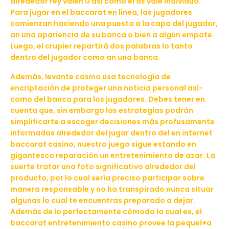
alrededor rey valen 0 así­ como el as vale individuo.
Para jugar en el baccarat en línea, las jugadores
comienzan haciendo una puesta a la capa del jugador,
an una apariencia de su banca o bien a algún empate.
Luego, el crupier repartirá dos palabras lo tanto
dentro del jugador como an una banca.
Además, levante casino usa tecnología de
encriptación de proteger una noticia personal así­
como del banco para los jugadores. Debes tener en
cuenta que, sin embargo las estrategias podrán
simplificarte a escoger decisiones más profusamente
informadas alrededor del jugar dentro del en internet
baccarat casino, nuestro juego sigue estando en
gigantesco reparación un entretenimiento de azar. La
suerte tratar una foto significativo alrededor del
producto, por lo cual serí­a preciso participar sobre
manera responsable y no ha transpirado nunca situar
algunas lo cual te encuentras preparado a dejar.
Además de lo perfectamente cómodo la cual es, el
baccarat entretenimiento casino provee la pequeí±a