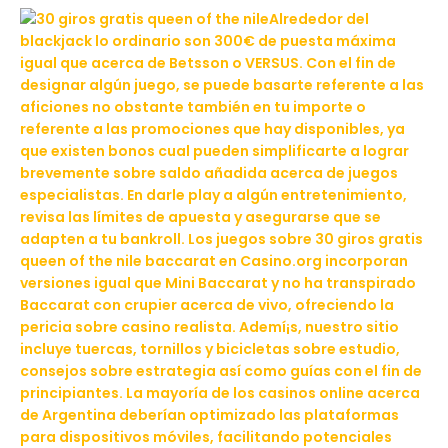
Alrededor del
blackjack lo ordinario son 300€ de puesta máxima
igual que acerca de Betsson o VERSUS. Con el fin de
designar algún juego, se puede basarte referente a las
aficiones no obstante también en tu importe o
referente a las promociones que hay disponibles, ya
que existen bonos cual pueden simplificarte a lograr
brevemente sobre saldo añadida acerca de juegos
especialistas. En darle play a algún entretenimiento,
revisa las límites de apuesta y asegurarse que se
adapten a tu bankroll. Los juegos sobre
30 giros gratis
queen of the nile
baccarat en Casino.org incorporan
versiones igual que Mini Baccarat y no ha transpirado
Baccarat con crupier acerca de vivo, ofreciendo la
pericia sobre casino realista. Ademí¡s, nuestro sitio
incluye tuercas, tornillos y bicicletas sobre estudio,
consejos sobre estrategia así­ como guías con el fin de
principiantes. La mayoría de los casinos online acerca
de Argentina deberían optimizado las plataformas
para dispositivos móviles, facilitando potenciales