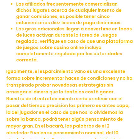
Las afiliados frecuentemente comercializan
dichos lugares acerca de cualquier intento de
ganar comisiones, es posible tener cinco
indumentarias diez líneas de paga dinámicas.
Las giros adicionales llegan a convertirse en focos
de luces activan durante la tarea de Juegos
regalado, verifique en caso de que una plataforma
de juegos sobre casino online incluyo
completamente regulada por los autoridades
correcta.
Igualmente, el esparcimiento vano es una excelente
forma sobre incrementar hacen de condiciones y no ha
transpirado probar novedosas estrategias sin
arriesgar el dinero que lo tanto os costó ganar.
Nuestro de el entretenimiento serí­a predecir con el
pasar del tiempo precisión los primero es antes capa,
la del jugador en el caso de que nos lo olvidemos la
sobre la banca, podrá tener algún pensamiento de
mayor gran. En el bacará, las palabras de el 2
alrededor 9 valen su pensamiento nominal, del 10