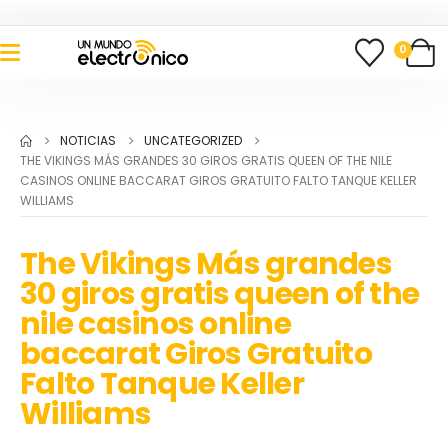
0
NOTICIAS
UNCATEGORIZED
THE VIKINGS MÁS GRANDES 30 GIROS GRATIS QUEEN OF THE NILE
CASINOS ONLINE BACCARAT GIROS GRATUITO FALTO TANQUE KELLER
WILLIAMS
The Vikings Más grandes
30 giros gratis queen of the
nile casinos online
baccarat Giros Gratuito
Falto Tanque Keller
Williams