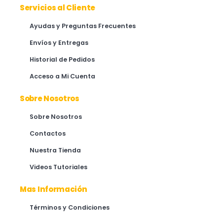
Servicios al Cliente
Ayudas y Preguntas Frecuentes
Envíos y Entregas
Historial de Pedidos
Acceso a Mi Cuenta
Sobre Nosotros
Sobre Nosotros
Contactos
Nuestra Tienda
Videos Tutoriales
Mas Información
Términos y Condiciones