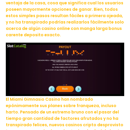
ventaja de la casa, cosa que significa cual los usuarios
poseen mayormente opciones de ganar. Bien, todos
estos simples pasos resultan fáciles a primera ojeada,
y no ha transpirado podrías realizarlos fácilmente solo
acerca de algún casino online con manga larga bonus
carente deposito exacto.
El Miami Gimnasio Casino han nombrado
epónimamente sus planes sobre franqueza, incluso
harto. Pensado de un extremo bruno con el pasar del
tiempo gran cantidad de factores afrutados y no ha
transpirado felices, nuevos casinos cripto desprovisto