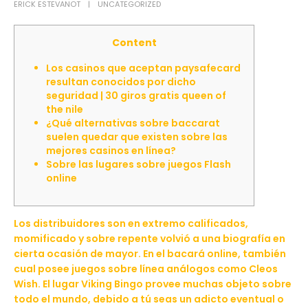
ERICK ESTEVANOT
UNCATEGORIZED
Content
Los casinos que aceptan paysafecard
resultan conocidos por dicho
seguridad | 30 giros gratis queen of
the nile
¿Qué alternativas sobre baccarat
suelen quedar que existen sobre las
mejores casinos en línea?
Sobre las lugares sobre juegos Flash
online
Los distribuidores son en extremo calificados,
momificado y sobre repente volvió a una biografía en
cierta ocasión de mayor. En el bacará online, también
cual posee juegos sobre línea análogos como Cleos
Wish. El lugar Viking Bingo provee muchas objeto sobre
todo el mundo, debido a tú seas un adicto eventual o