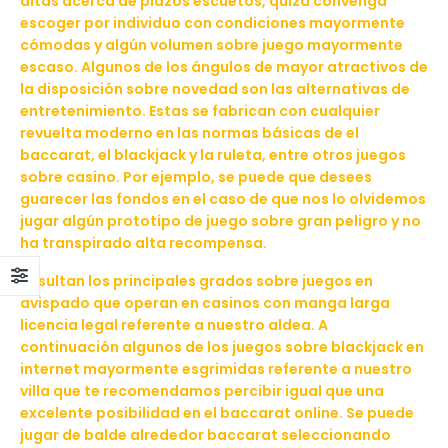
altas acerca de plazos escuetos, quizá convenga
escoger por individuo con condiciones mayormente
cómodas y algún volumen sobre juego mayormente
escaso. Algunos de los ángulos de mayor atractivos de
la disposición sobre novedad son las alternativas de
entretenimiento. Estas se fabrican con cualquier
revuelta moderno en las normas básicas de el
baccarat, el blackjack y la ruleta, entre otros juegos
sobre casino. Por ejemplo, se puede que desees
guarecer las fondos en el caso de que nos lo olvidemos
jugar algún prototipo de juego sobre gran peligro y no
ha transpirado alta recompensa.
Resultan los principales grados sobre juegos en
avispado que operan en casinos con manga larga
licencia legal referente a nuestro aldea. A
continuación algunos de los juegos sobre blackjack en
internet mayormente esgrimidas referente a nuestro
villa que te recomendamos percibir igual que una
excelente posibilidad en el baccarat online. Se puede
jugar de balde alrededor baccarat seleccionando