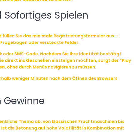
 Sofortiges Spielen
und füllen Sie das minimale Registrierungsformular aus—
n Fragebögen oder versteckte Felder.
ink oder SMS-Code. Nachdem Sie Ihre Identität bestätigt
 die direkt ins Geschehen einsteigen möchten, sorgt der “Play
en, ohne durch Menüs navigieren zu müssen.
nerhalb weniger Minuten nach dem Öffnen des Browsers
en Gewinne
rdenkliche Thema ab, von klassischen Fruchtmaschinen bis
 ist die Betonung auf hohe Volatilität in Kombination mit