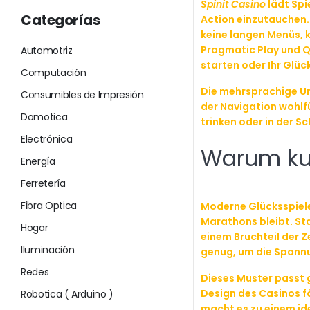
Spinit Casino
lädt Spi
Categorías
Action einzutauchen. 
keine langen Menüs, k
Pragmatic Play und Qu
Automotriz
starten oder Ihr Glüc
Computación
Die mehrsprachige Un
Consumibles de Impresión
der Navigation wohlfü
Domotica
trinken oder in der 
Electrónica
Warum kur
Energía
Ferretería
Fibra Optica
Moderne Glücksspiele
Marathons bleibt. Sta
Hogar
einem Bruchteil der Ze
Iluminación
genug, um die Spann
Redes
Dieses Muster passt
Design des Casinos f
Robotica ( Arduino )
macht es zu einem ide