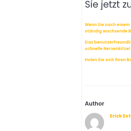
Sie jetzt 
Wenn Sie nach einem 
ständig wachsende Bib
Das benutzerfreundli
schnelle Nervenkitzel
Holen Sie sich Ihren B
Author
Erick Es