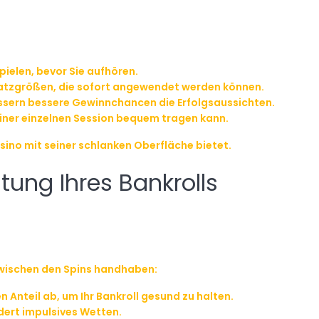
spielen, bevor Sie aufhören.
nsatzgrößen, die sofort angewendet werden können.
ssern bessere Gewinnchancen die Erfolgsaussichten.
 einer einzelnen Session bequem tragen kann.
ino mit seiner schlanken Oberfläche bietet.
ung Ihres Bankrolls
 zwischen den Spins handhaben:
 Anteil ab, um Ihr Bankroll gesund zu halten.
ndert impulsives Wetten.