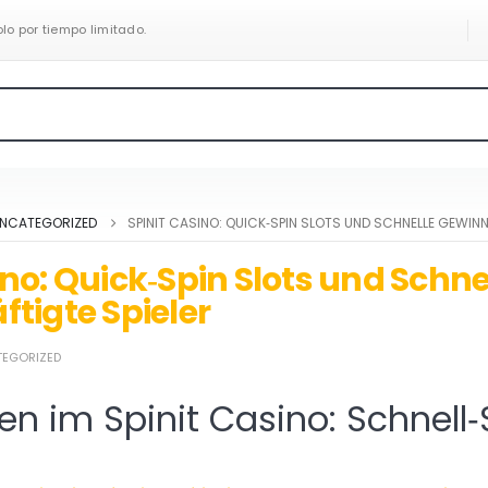
olo por tiempo limitado.
NCATEGORIZED
SPINIT CASINO: QUICK‑SPIN SLOTS UND SCHNELLE GEWINN
ino: Quick‑Spin Slots und Schne
ftigte Spieler
EGORIZED
 im Spinit Casino: Schnell‑S