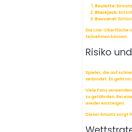
Roulette:
Einsatz
Blackjack:
Entsch
Baccarat:
Einfac
Die Live-Oberfläche i
teilnehmen können.
Risiko un
Spieler, die auf schn
verbindet. Es geht n
Viele Fans verwenden
zu gefährden. Bei ein
wieder einsteigen.
Dieser Ansatz sorgt 
Wettstrate