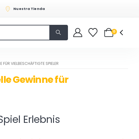
Nuestra Tienda
0
E FÜR VIELBESCHÄFTIGTE SPIELER
lle Gewinne für
piel Erlebnis