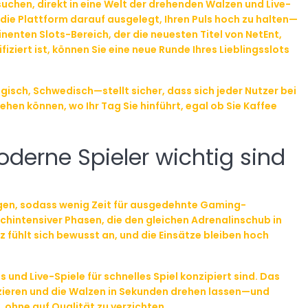
 suchen, direkt in eine Welt der drehenden Walzen und Live-
die Plattform darauf ausgelegt, Ihren Puls hoch zu halten—
inenten Slots-Bereich, der die neuesten Titel von NetEnt,
ziert ist, können Sie eine neue Runde Ihres Lieblingsslots
sch, Schwedisch—stellt sicher, dass sich jeder Nutzer bei
hen können, wo Ihr Tag Sie hinführt, egal ob Sie Kaffee
oderne Spieler wichtig sind
ungen, sodass wenig Zeit für ausgedehnte Gaming-
chintensiver Phasen, die den gleichen Adrenalinschub in
atz fühlt sich bewusst an, und die Einsätze bleiben hoch
ts und Live-Spiele für schnelles Spiel konzipiert sind. Das
zieren und die Walzen in Sekunden drehen lassen—und
 ohne auf Qualität zu verzichten.