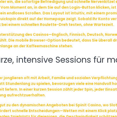
eler ein, die sofortige Befriedigung und schnelle Nervenkitzel
Vom Moment an, in dem Sie auf den Login-Button klicken, ist 
ein endloses Scrollen. Das Layout ist intuitiv, mit einem prom
ickspin direkt auf der Homepage zeigt. Sobald Ihr Konto verifi
k bei einem schnellen Roulette-Dreh testen, ohne Wartezeit.
terstützung des Casinos—Englisch, Finnisch, Deutsch, Norwegi
hlt. Die mobile Browser-Option bedeutet, dass Sie überall dre
Schlange an der Kaffeemaschine stehen.
ze, intensive Sessions für m
r jonglieren oft mit Arbeit, Familie und sozialen Verpflicht
tt Stundenlang zu spielen, bevorzugen viele eine Handvoll ho
it liefern. In einer kurzen Session zählt jeder Spin, jeder Eins
ung aufrechtzuerhalten.
 gut zu den dynamischen Angeboten bei
Spinit Casino
, wo Slo
ördert schnelle Entscheidungen—Wetten mit einem Klick plat
alen Spielplatz für diejenigen, die Geschwindigkeit schätzen,