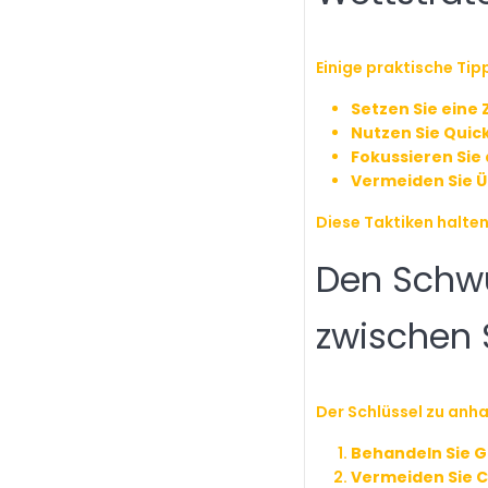
Einige praktische Tipp
Setzen Sie eine
Nutzen Sie Quic
Fokussieren Sie 
Vermeiden Sie Ü
Diese Taktiken halte
Den Schwu
zwischen 
Der Schlüssel zu anh
Behandeln Sie G
Vermeiden Sie 