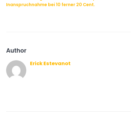
Inanspruchnahme bei 10 ferner 20 Cent.
Author
Erick Estevanot