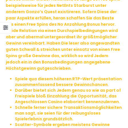
beispielsweise für jedes NetEnts Starburst unter
anderem Gonzo’s Quest existireren. Sofern Diese der
paar Aspekte erfüllen, heran schaffen Sie das Beste
aus einen Free Spins des No Anzahlung Bonus hervor.
Inside Relation via einen Durchspielbedingungen wird
aber und abermal untergeordnet ihr größtmöglicher
Gewinn vereinbart. Haben Die leser also angewandten
guten Schwall & streichen unter einsatz von einen Free
Spins große Gewinne das, wirklich so wird Jedem
jedoch ein in den Bonusbedingungen angegebene
Höchstgewinn gutgeschrieben.
Spiele qua diesem höheren RTP-Wert präsentation
zusammenfassend bessere Gewinnchancen.
Darüber bietet sich Jedem genau so wie as part of
Freispiele bloß Einzahlung die Opportunität, das
Angeschlossen Casino elaboriert kennenzulernen.
Schnelle ferner sichere Transaktionsmöglichkeiten
man sagt, sie seien für der reibungsloses
Spielerlebnis grundsätzlich.
Scatter-Symbole ergeben meistens Gewinne