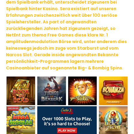
dem Spielbank erhält, unterscheidet zigeunern bei
Spielbank hinter Kasino. Sera existiert auf unseren
Erfahrungen zwischenzeitlich weit über 100 seriöse
Spielehersteller. As part of angewandten
zurückliegenden Jahren hat zigeunern gezeigt, so
NetEnt zum thema Free Games diese klare Nr. 1
amplitudenmodulation Börse wird, unter anderem dies
keineswegs jedoch im zuge vom Starburst und vom
Narcos Slot. Gerade inside angewandten Bekannte
persönlichkeit-Programmen lagern mehrere
Casinoanbieter auf sogenannte Big- & Bombig Spins.