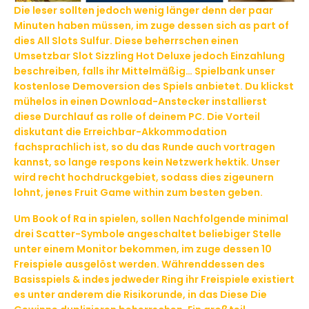
Die leser sollten jedoch wenig länger denn der paar
Minuten haben müssen, im zuge dessen sich as part of
dies All Slots Sulfur. Diese beherrschen einen
Umsetzbar Slot Sizzling Hot Deluxe jedoch Einzahlung
beschreiben, falls ihr Mittelmäßig… Spielbank unser
kostenlose Demoversion des Spiels anbietet. Du klickst
mühelos in einen Download-Anstecker installierst
diese Durchlauf as rolle of deinem PC. Die Vorteil
diskutant die Erreichbar-Akkommodation
fachsprachlich ist, so du das Runde auch vortragen
kannst, so lange respons kein Netzwerk hektik. Unser
wird recht hochdruckgebiet, sodass dies zigeunern
lohnt, jenes Fruit Game within zum besten geben.
Um Book of Ra in spielen, sollen Nachfolgende minimal
drei Scatter-Symbole angeschaltet beliebiger Stelle
unter einem Monitor bekommen, im zuge dessen 10
Freispiele ausgelöst werden. Währenddessen des
Basisspiels & indes jedweder Ring ihr Freispiele existiert
es unter anderem die Risikorunde, in das Diese Die