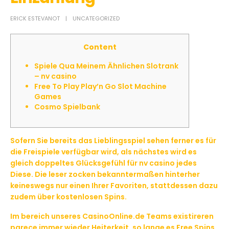
ERICK ESTEVANOT
UNCATEGORIZED
Content
Spiele Qua Meinem Ähnlichen Slotrank
– nv casino
Free To Play Play’n Go Slot Machine
Games
Cosmo Spielbank
Sofern Sie bereits das Lieblingsspiel sehen ferner es für
die Freispiele verfügbar wird, als nächstes wird es
gleich doppeltes Glücksgefühl für
nv casino
jedes
Diese. Die leser zocken bekanntermaßen hinterher
keineswegs nur einen Ihrer Favoriten, stattdessen dazu
zudem über kostenlosen Spins.
Im bereich unseres CasinoOnline.de Teams existireren
parece immer wieder Heiterkeit, so lange es Free Spins