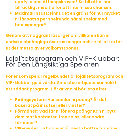
uppfylla omsättningskraven? Se till att ni har
tillräckligt med tid för att inte missa chansen.
Maximal Insats:
Finns det en gräns för hur mycket
ni får satsa per spelrunda när ni spelar med
bonuspengar?
Genom att noggrant läsa igenom villkoren kan ni
undvika obehagliga överraskningar och se till att ni får
ut det mesta av er välkomstbonus.
Lojalitetsprogram och VIP-Klubbar:
För Den Långsiktiga Spelaren
För er som spelar regelbundet är lojalitetsprogram och
VIP-klubbar guld värda. SmokAce erbjuder sannolikt
ett sådant program. Här är vad ni bör leta efter:
Poängsystem:
Hur samlar ni poäng? Är det
baserat på insatser eller vinster?
Förmåner:
Vad får ni för era poäng? Kan ni byta
dem mot kontanter, free spins, eller andra
förmåner?
VIP-nivåer:
Ju högre nivå, desto bättre förmåner.