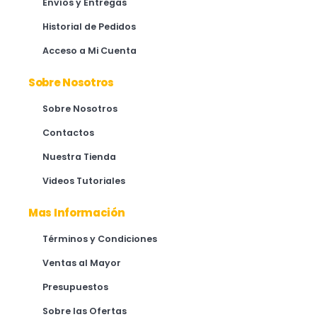
Envíos y Entregas
Historial de Pedidos
Acceso a Mi Cuenta
Sobre Nosotros
Sobre Nosotros
Contactos
Nuestra Tienda
Videos Tutoriales
Mas Información
Términos y Condiciones
Ventas al Mayor
Presupuestos
Sobre las Ofertas