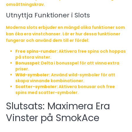
omsättningskrav.
Utnyttja Funktioner i Slots
Moderna slots erbjuder en mängd olika funktioner som
kan öka era vinstchanser. Lär er hur dessa funktioner
fungerar och använd dem till er fördel:
Free spins-rundor:
Aktivera free spins och hoppas
på stora vinster.
Bonusspel:
Delta i bonusspel för att vinna extra
priser.
Wild-symboler:
Använd wild-symboler för att
skapa vinnande kombinationer.
Scatter-symboler:
Aktivera bonusar och free
spins med scatter-symboler.
Slutsats: Maximera Era
Vinster på SmokAce