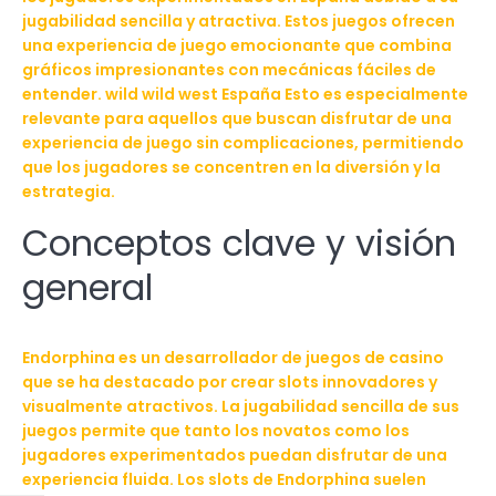
jugabilidad sencilla y atractiva. Estos juegos ofrecen
una experiencia de juego emocionante que combina
gráficos impresionantes con mecánicas fáciles de
entender.
wild wild west España
Esto es especialmente
relevante para aquellos que buscan disfrutar de una
experiencia de juego sin complicaciones, permitiendo
que los jugadores se concentren en la diversión y la
estrategia.
Conceptos clave y visión
general
Endorphina es un desarrollador de juegos de casino
que se ha destacado por crear slots innovadores y
visualmente atractivos. La jugabilidad sencilla de sus
juegos permite que tanto los novatos como los
jugadores experimentados puedan disfrutar de una
experiencia fluida. Los slots de Endorphina suelen