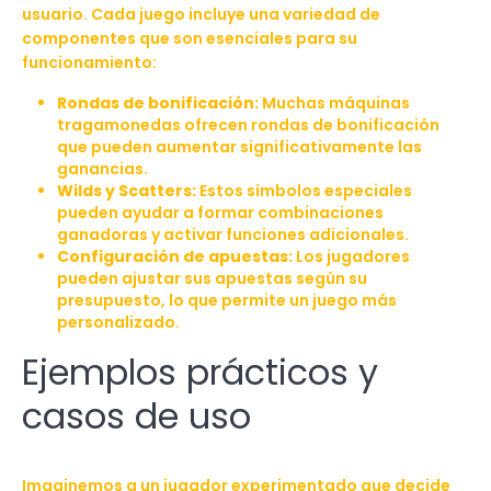
usuario. Cada juego incluye una variedad de
componentes que son esenciales para su
funcionamiento:
Rondas de bonificación:
Muchas máquinas
tragamonedas ofrecen rondas de bonificación
que pueden aumentar significativamente las
ganancias.
Wilds y Scatters:
Estos símbolos especiales
pueden ayudar a formar combinaciones
ganadoras y activar funciones adicionales.
Configuración de apuestas:
Los jugadores
pueden ajustar sus apuestas según su
presupuesto, lo que permite un juego más
personalizado.
Ejemplos prácticos y
casos de uso
Imaginemos a un jugador experimentado que decide