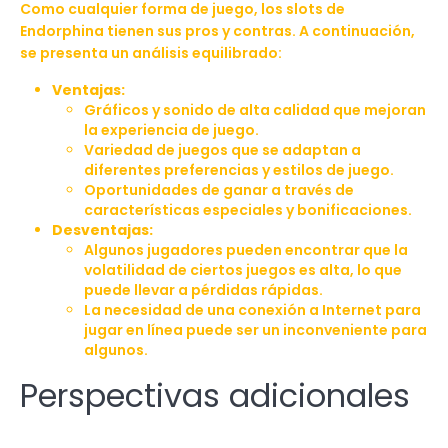
Como cualquier forma de juego, los slots de
Endorphina tienen sus pros y contras. A continuación,
se presenta un análisis equilibrado:
Ventajas:
Gráficos y sonido de alta calidad que mejoran
la experiencia de juego.
Variedad de juegos que se adaptan a
diferentes preferencias y estilos de juego.
Oportunidades de ganar a través de
características especiales y bonificaciones.
Desventajas:
Algunos jugadores pueden encontrar que la
volatilidad de ciertos juegos es alta, lo que
puede llevar a pérdidas rápidas.
La necesidad de una conexión a Internet para
jugar en línea puede ser un inconveniente para
algunos.
Perspectivas adicionales