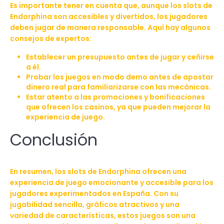
Es importante tener en cuenta que, aunque los slots de
Endorphina son accesibles y divertidos, los jugadores
deben jugar de manera responsable. Aquí hay algunos
consejos de expertos:
Establecer un presupuesto antes de jugar y ceñirse
a él.
Probar los juegos en modo demo antes de apostar
dinero real para familiarizarse con las mecánicas.
Estar atento a las promociones y bonificaciones
que ofrecen los casinos, ya que pueden mejorar la
experiencia de juego.
Conclusión
En resumen, los slots de Endorphina ofrecen una
experiencia de juego emocionante y accesible para los
jugadores experimentados en España. Con su
jugabilidad sencilla, gráficos atractivos y una
variedad de características, estos juegos son una