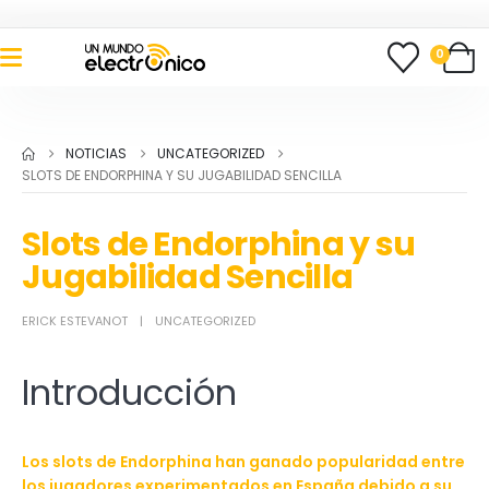
0
NOTICIAS
UNCATEGORIZED
SLOTS DE ENDORPHINA Y SU JUGABILIDAD SENCILLA
Slots de Endorphina y su
Jugabilidad Sencilla
ERICK ESTEVANOT
UNCATEGORIZED
Introducción
Los slots de Endorphina han ganado popularidad entre
los jugadores experimentados en España debido a su