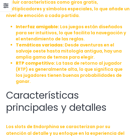
incluir características como giros gratis,
multiplicadores y símbolos especiales, lo que añade un
nivel de emoción a cada partida.
Interfaz amigable:
Los juegos están diseñados
para ser intuitivos, lo que facilita la navegación y
el entendimiento de las reglas.
Temáticas variadas:
Desde aventuras en el
salvaje oeste hasta mitología antigua, hay una
amplia gama de temas para elegir.
RTP competitivo:
La tasa de retorno al jugador
(RTP) es generalmente alta, lo que significa que
los jugadores tienen buenas probabilidades de
ganar.
Características
principales y detalles
Los slots de Endorphina se caracterizan por su
atención al detalle y su enfoque en la experiencia del