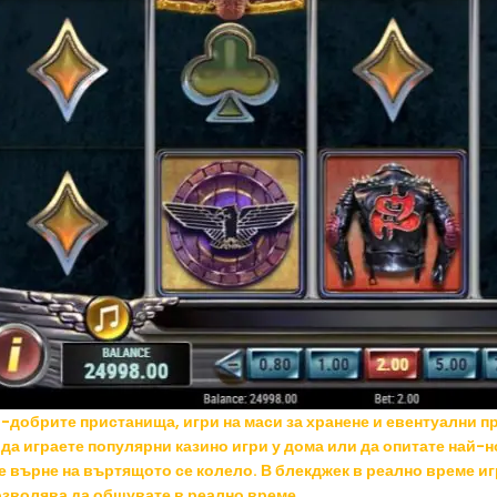
ай-добрите пристанища, игри на маси за хранене и евентуални 
а играете популярни казино игри у дома или да опитате най-н
се върне на въртящото се колело. В блекджек в реално време и
позволява да общувате в реално време.