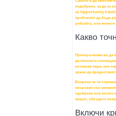
Casino и да започнете
подобрено, за да се и
на Opportunity Casino
проблемът да бъде ре
уебсайта, или можете 
Какво точн
Препоръчваме ви да п
да поискате изплащане
истински пари, ние оп
нужно да предоставяте
Въпреки че се стреми
свързани със заемане 
одобрено или когато 
акаунт, обсъдете нов
Включи кр