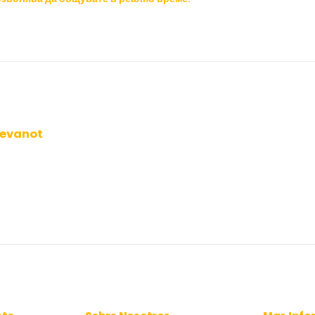
tevanot