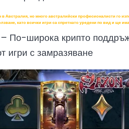
 в Австралия, но много австралийски професионалисти го изпо
ползване, като всички игри са спретнато уредени по вид и ще им
– По-широка крипто поддръжк
от игри с замразяване