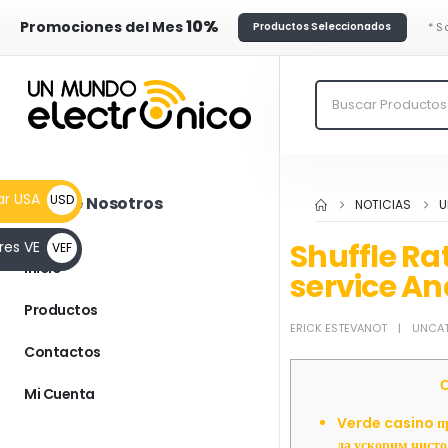
10%
Promociones del Mes
* S
Productos Seleccionados
ar USA
USD
Más de Nosotros
NOTICIAS
U
__FLAG
Shuffle Ra
res VE
VEF
$
Inicio
__FLAG
service An
Bs.F.
Productos
ERICK ESTEVANOT
UNCAT
Contactos
Mi Cuenta
Verde casino пр
да ускорим чисто