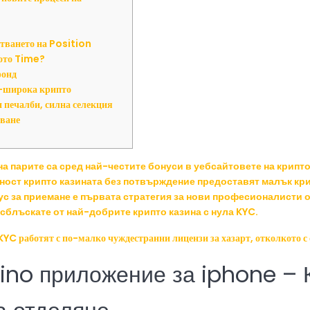
стването на Position
ото Time?
фонд
широка крипто
 печалби, силна селекция
яване
а парите са сред най-честите бонуси в уебсайтовете на крипт
ност крипто казината без потвърждение предоставят малък кри
ус за приемане е първата стратегия за нови професионалисти о
 сблъскате от най-добрите крипто казина с нула KYC.
KYC работят с по-малко чуждестранни лицензи за хазарт, отколкото с 
ino приложение за iphone – К