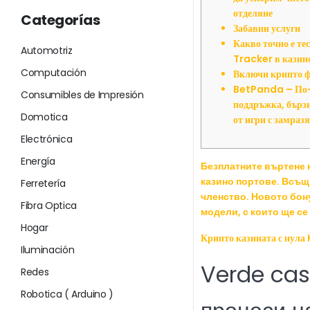
отделяне
Categorías
Забавни услуги
Какво точно е те
Automotriz
Tracker в казин
Computación
Включи крипто 
BetPanda – По-
Consumibles de Impresión
поддръжка, бързи
Domotica
от игри с замраз
Electrónica
Energía
Безплатните въртене н
казино портове. Всъщ
Ferretería
членство. Новото бон
Fibra Optica
модели, с които ще се
Hogar
Крипто казината с нула 
Iluminación
Verde cas
Redes
Robotica ( Arduino )