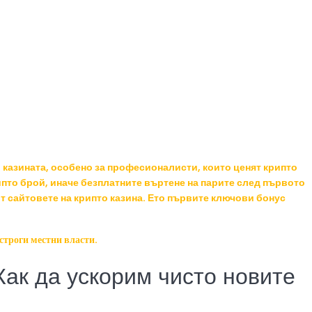
о казината, особено за професионалисти, които ценят крипто
пто брой, иначе безплатните въртене на парите след първото
т сайтовете на крипто казина. Ето първите ключови бонус
строги местни власти.
ак да ускорим чисто новите