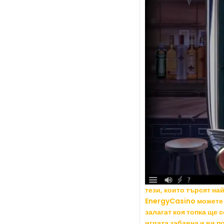
тези, които търсят н
EnergyCasino можете д
залагат коя топка ще 
играта забавна и ви 