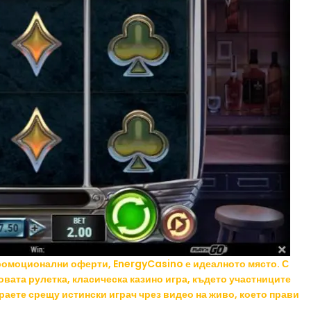
промоционални оферти, EnergyCasino е идеалното място. С
овата рулетка, класическа казино игра, където участниците
граете срещу истински играч чрез видео на живо, което прави