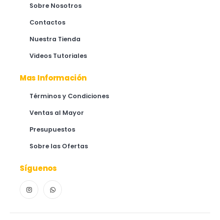
Sobre Nosotros
Contactos
Nuestra Tienda
Videos Tutoriales
Mas Información
Términos y Condiciones
Ventas al Mayor
Presupuestos
Sobre las Ofertas
Síguenos