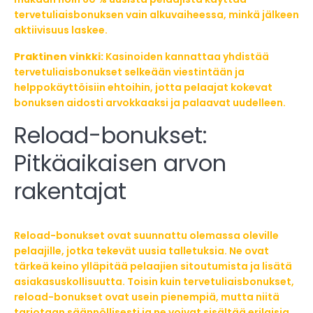
tervetuliaisbonuksen vain alkuvaiheessa, minkä jälkeen
aktiivisuus laskee.
Praktinen vinkki:
Kasinoiden kannattaa yhdistää
tervetuliaisbonukset selkeään viestintään ja
helppokäyttöisiin ehtoihin, jotta pelaajat kokevat
bonuksen aidosti arvokkaaksi ja palaavat uudelleen.
Reload-bonukset:
Pitkäaikaisen arvon
rakentajat
Reload-bonukset ovat suunnattu olemassa oleville
pelaajille, jotka tekevät uusia talletuksia. Ne ovat
tärkeä keino ylläpitää pelaajien sitoutumista ja lisätä
asiakasuskollisuutta. Toisin kuin tervetuliaisbonukset,
reload-bonukset ovat usein pienempiä, mutta niitä
tarjotaan säännöllisesti ja ne voivat sisältää erilaisia