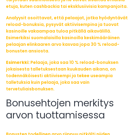
etuja, kuten cashbackia tai eksklusiivisia kampanjoita.
Analyysit osoittavat, että pelaajat, jotka hyödyntävät
reload-bonuksia, pysyvät aktiivisempina ja tuovat
kasinoille vakaampaa tuloa pitkällä aikavälillä.
Esimerkiksi suomalaisilla kasinoilla keskimääräinen
pelaajan elinkaaren arvo kasvaa jopa 30 % reload-
bonusten ansiosta.
Esimerkki:
Pelaaja, joka saa 10 % reload-bonuksen
jokaisesta talletuksestaan kuukauden aikana, on
todennäköisesti aktiivisempi ja tekee useampia
talletuksia kuin pelaaja, joka saa vain
tervetuliaisbonuksen.
Bonusehtojen merkitys
arvon tuottamisessa
Bonusten todellinen arvo riippuu pitkälti niiden