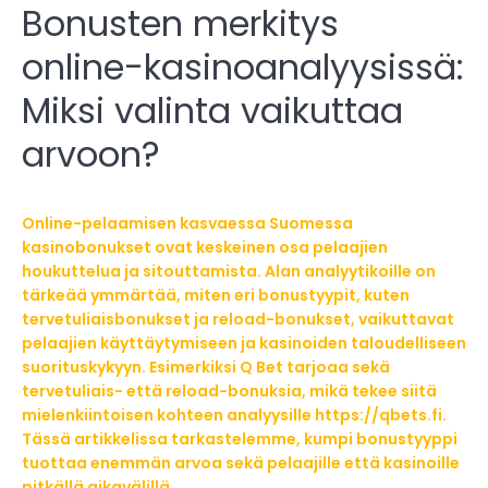
Bonusten merkitys
online-kasinoanalyysissä:
Miksi valinta vaikuttaa
arvoon?
Online-pelaamisen kasvaessa Suomessa
kasinobonukset ovat keskeinen osa pelaajien
houkuttelua ja sitouttamista. Alan analyytikoille on
tärkeää ymmärtää, miten eri bonustyypit, kuten
tervetuliaisbonukset ja reload-bonukset, vaikuttavat
pelaajien käyttäytymiseen ja kasinoiden taloudelliseen
suorituskykyyn. Esimerkiksi Q Bet tarjoaa sekä
tervetuliais- että reload-bonuksia, mikä tekee siitä
mielenkiintoisen kohteen analyysille
https://qbets.fi
.
Tässä artikkelissa tarkastelemme, kumpi bonustyyppi
tuottaa enemmän arvoa sekä pelaajille että kasinoille
pitkällä aikavälillä.