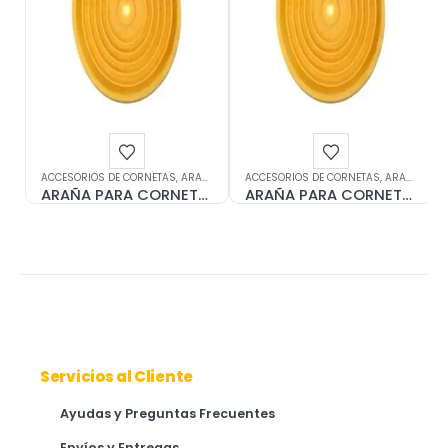
ACCESORIOS DE CORNETAS
,
ARAÑAS
,
SONIDO
ACCESORIOS DE CORNETAS
,
ARAÑAS
,
SO
ARAÑA PARA CORNETA 2 1/2″ x 1/4″ (65mmX6mm)
ARAÑA PARA CORNETA 3 1/4″ x 3/8″ (85mmX9mm)
Servicios al Cliente
Ayudas y Preguntas Frecuentes
Envíos y Entregas