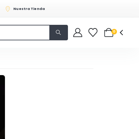
Nuestra Tienda
0