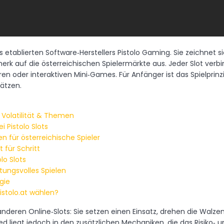
es etablierten Software‑Herstellers Pistolo Gaming. Sie zeichnet 
k auf die österreichischen Spielermärkte aus. Jeder Slot verb
 oder interaktiven Mini‑Games. Für Anfänger ist das Spielprinzi
ätzen.
, Volatilität & Themen
Pistolo Slots
 für österreichische Spieler
t für Schritt
lo Slots
tungsvolles Spielen
gie
istolo.at wählen?
e anderen Online‑Slots: Sie setzen einen Einsatz, drehen die Walz
liegt jedoch in den zusätzlichen Mechaniken, die das Risiko‑ un