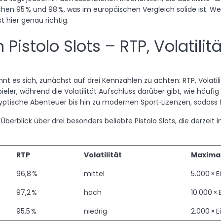
schen 95 % und 98 %, was im europäischen Vergleich solide ist. We
t hier genau richtig.
Pistolo Slots – RTP, Volatili
hnt es sich, zunächst auf drei Kennzahlen zu achten: RTP, Volati
ieler, während die Volatilität Aufschluss darüber gibt, wie häu
gyptische Abenteuer bis hin zu modernen Sport‑Lizenzen, sodass
berblick über drei besonders beliebte Pistolo Slots, die derzeit 
RTP
Volatilität
Maxima
96,8 %
mittel
5.000 × E
97,2 %
hoch
10.000 × 
95,5 %
niedrig
2.000 × E