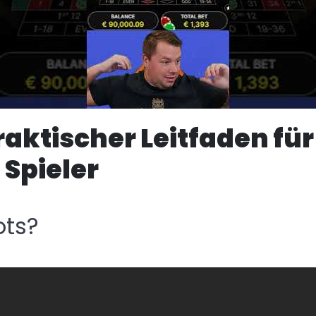
Praktischer Leitfaden für
 Spieler
ots?