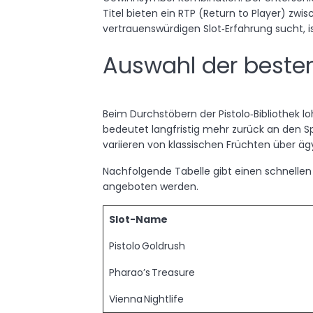
Titel bieten ein RTP (Return to Player) zwi
vertrauenswürdigen Slot‑Erfahrung sucht, is
Auswahl der besten 
Beim Durchstöbern der Pistolo‑Bibliothek lo
bedeutet langfristig mehr zurück an den Sp
variieren von klassischen Früchten über ä
Nachfolgende Tabelle gibt einen schnellen Ü
angeboten werden.
Slot-Name
Pistolo Goldrush
Pharao’s Treasure
Vienna Nightlife