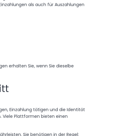
 Einzahlungen als auch für Auszahlungen
en erhalten Sie, wenn Sie dieselbe
tt
gen, Einzahlung tätigen und die Identität
. Viele Plattformen bieten einen
hrleisten. Sie benötigen in der Regel: