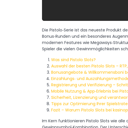
Die Pistolo‑Serie ist das neueste Produkt d
Bonus‑Runden und ein besonderes Augenmer
modernen Features wie Megaways‑Strukturen
Spieler die vielen Gewinnmöglichkeiten sch
Was sind Pistolo Slots?
Auswahl der besten Pistolo Slots – RTP
Bonusangebote & Willkommensboni bei 
Einzahlungs‑ und Auszahlungsmethoden
Registrierung und Verifizierung – Schrit
Mobile Nutzung & App‑Erlebnis bei Pisto
Sicherheit, Lizenzierung und verantwor
Tipps zur Optimierung Ihrer Spielstrate
Fazit – Warum Pistolo Slots bei kasinop
Im Kern funktionieren Pistolo Slots wie all
Gewinnsymbol‑Kombination. Der Unterschied 