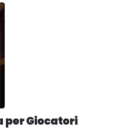
 per Giocatori