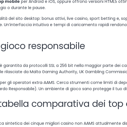
pp mobile
per Android e iOS, oppure offrono versioni HTML5 otti
gio o durante le pause.
ità del sito desktop: bonus attivi, live casino, sport betting e, sop
e. Un’interfaccia intuitiva e tempi di caricamento rapidi rendono il
e gioco responsabile
i è garantita da protocolli SSL a 256 bit nella maggior parte dei 
o quelle rilasciate da Malta Gaming Authority, UK Gambling Commi
er gli operatori extra‑AAMS. Cerca strumenti come limiti di dep
zardo Responsabile). Un ambiente di gioco sano protegge il tuo d
 tabella comparativa dei to
a sintetica dei cinque migliori casino non AAMS attualmente disponi