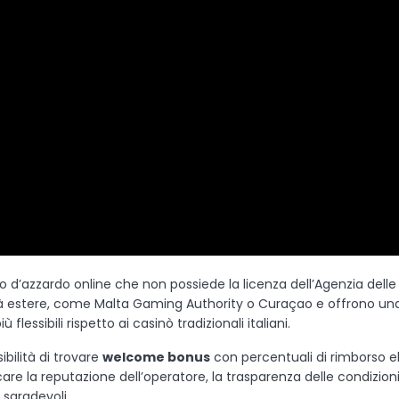
 d’azzardo online che non possiede la licenza dell’Agenzia dell
rità estere, come Malta Gaming Authority o Curaçao e offrono u
lessibili rispetto ai casinò tradizionali italiani.
sibilità di trovare
welcome bonus
con percentuali di rimborso e
are la reputazione dell’operatore, la trasparenza delle condizion
 sgradevoli.