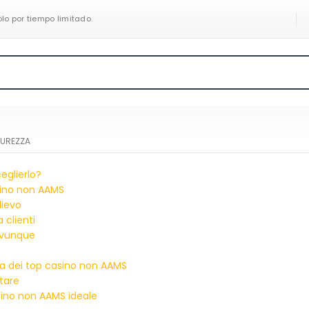
olo por tiempo limitado.
CUREZZA
eglierlo?
sino non AAMS
lievo
 clienti
ovunque
e
va dei top casino non AAMS
itare
sino non AAMS ideale