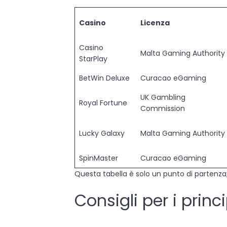
Casino
Licenza
Casino
Malta Gaming Authority
StarPlay
BetWin Deluxe
Curacao eGaming
UK Gambling
Royal Fortune
Commission
Lucky Galaxy
Malta Gaming Authority
SpinMaster
Curacao eGaming
Questa tabella è solo un punto di partenza; 
Consigli per i princi