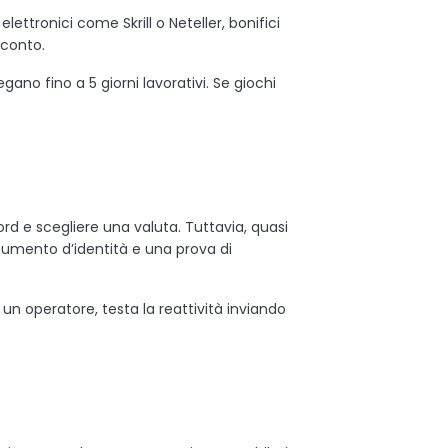
lettronici come Skrill o Neteller, bonifici
 conto.
gano fino a 5 giorni lavorativi. Se giochi
rd e scegliere una valuta. Tuttavia, quasi
cumento d’identità e una prova di
un operatore, testa la reattività inviando