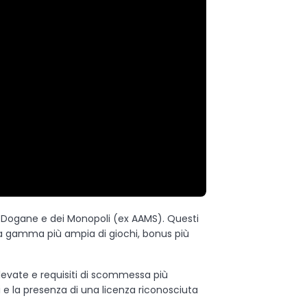
e Dogane e dei Monopoli (ex AAMS). Questi
na gamma più ampia di giochi, bonus più
levate e requisiti di scommessa più
i e la presenza di una licenza riconosciuta