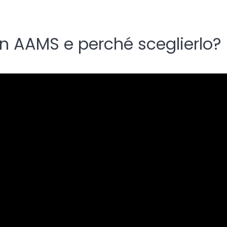
n AAMS e perché sceglierlo?