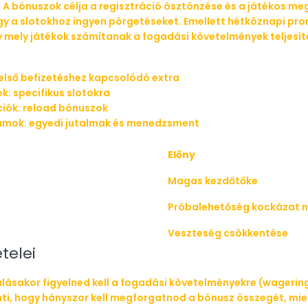
 A bónuszok célja a regisztráció ösztönzése és a játékos meg
y a slotokhoz ingyen pörgetéseket. Emellett hétköznapi promó
gy mely játékok számítanak a fogadási követelmények teljesí
első befizetéshez kapcsolódó extra
k: specifikus slotokra
iók: reload bónuszok
ramok: egyedi jutalmak és menedzsment
Előny
Magas kezdőtőke
Próbalehetőség kockázat n
Veszteség csökkentése
telei
ásakor figyelned kell a fogadási követelményekre (wagering)
ti, hogy hányszor kell megforgatnod a bónusz összegét, miel