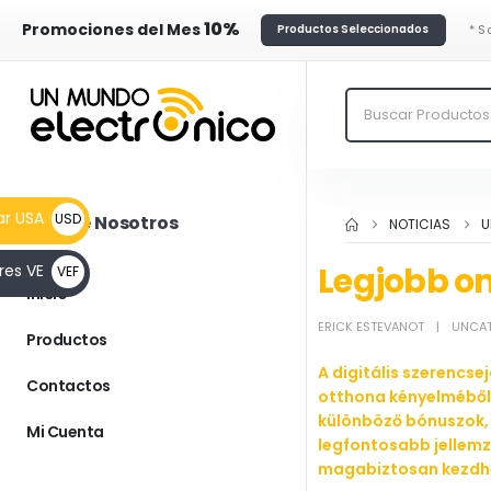
10%
Promociones del Mes
* S
Productos Seleccionados
ar USA
USD
Más de Nosotros
NOTICIAS
U
__FLAG
Legjobb on
res VE
VEF
$
Inicio
__FLAG
ERICK ESTEVANOT
UNCAT
Bs.F.
Productos
A digitális szerencs
Contactos
otthona kényelméből.
különböző bónuszok, 
Mi Cuenta
legfontosabb jellemz
magabiztosan kezdhes