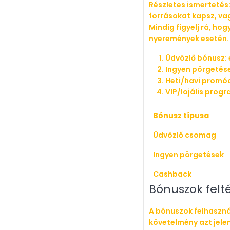
Részletes ismertetés:
forrásokat kapsz, vag
Mindig figyelj rá, ho
nyeremények esetén.
Üdvözlő bónusz: 
Ingyen pörgetése
Heti/havi promóc
VIP/lojális prog
Bónusz típusa
Üdvözlő csomag
Ingyen pörgetések
Cashback
Bónuszok felté
A bónuszok felhasznál
követelmény azt jelen