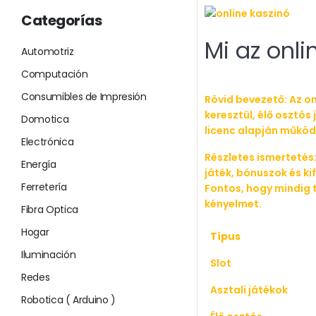
Categorías
Mi az onli
Automotriz
Computación
Consumibles de Impresión
Rövid bevezető: Az o
keresztül, élő osztós
Domotica
licenc alapján működn
Electrónica
Részletes ismertetés:
Energía
játék, bónuszok és ki
Ferretería
Fontos, hogy mindig t
kényelmet.
Fibra Optica
Hogar
Típus
Iluminación
Slot
Redes
Asztali játékok
Robotica ( Arduino )