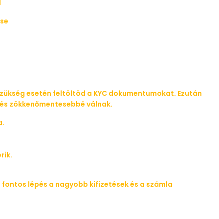
l
ése
szükség esetén feltöltöd a KYC dokumentumokat. Ezután
bá és zökkenőmentesebbé válnak.
a.
rik.
nt fontos lépés a nagyobb kifizetések és a számla