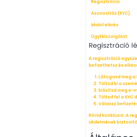
Regisztráció
Azonosítás (KYC)
Mobil elérés
Ügyfélszolgálat
Regisztráció l
A regisztráció egysz
befizethetsz és elke
Látogasd meg a k
Töltsd ki a szemé
Erősítsd meg e-ma
Töltsd fel a KYC
Válassz befizetés
Rövid konklúzió: A re
védelmének biztosít