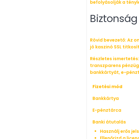
befolyásolják a tényl
Biztonság 
Rövid bevezető: Az o
jó kaszinó SSL titkos
Részletes ismertetés:
transzparens pénzügyi
bankkártyát, e-pénzt
Fizetési mód
Bankkártya
E-pénztárca
Banki átutalás
Használj erős jel
Ellenőrizd a lic