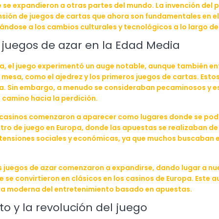
se expandieron a otras partes del mundo. La invención del p
pansión de juegos de cartas que ahora son fundamentales en
ándose a los cambios culturales y tecnológicos a lo largo de
s juegos de azar en la Edad Media
a, el juego experimentó un auge notable, aunque también enf
mesa, como el ajedrez y los primeros juegos de cartas. Esto
ía. Sin embargo, a menudo se consideraban pecaminosos y esta
 camino hacia la perdición.
s casinos comenzaron a aparecer como lugares donde se podí
entro de juego en Europa, donde las apuestas se realizaban 
as tensiones sociales y económicas, ya que muchos buscaban 
s juegos de azar comenzaron a expandirse, dando lugar a nue
ue se convirtieron en clásicos en los casinos de Europa. Este 
 era moderna del entretenimiento basado en apuestas.
o y la revolución del juego