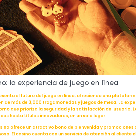
o: la experiencia de juego en línea
esenta el futuro del juego en línea, ofreciendo una platafor
ón de más de 3,000 tragamonedas y juegos de mesa. La exper
orno que prioriza la seguridad y la satisfacción del usuario
cos hasta títulos innovadores, en un solo lugar.
ino ofrece un atractivo bono de bienvenida y promociones 
a. El casino cuenta con un servicio de atención al cliente di