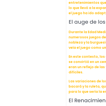
entretenimientos que 
lo que llevó a la ex
el juego ha ido adapt
El auge de lo
Durante la Edad Medi
numerosos juegos de 
nobleza y la burgues
veía el juego como un
En este contexto, lo
se convirtió en un c
eran un reflejo de l
difíciles.
Las variaciones de lo
bacará y la ruleta, q
para lo que sería la
El Renacimient