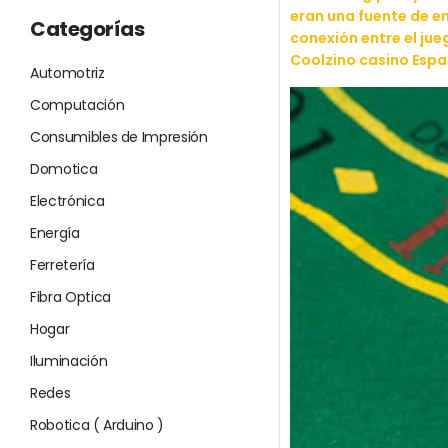
eran una fuente de en
Categorías
conexión entre el jue
Coolzino casino Esp
Automotriz
Computación
Consumibles de Impresión
Domotica
Electrónica
Energía
Ferretería
Fibra Optica
Hogar
Iluminación
Redes
Robotica ( Arduino )