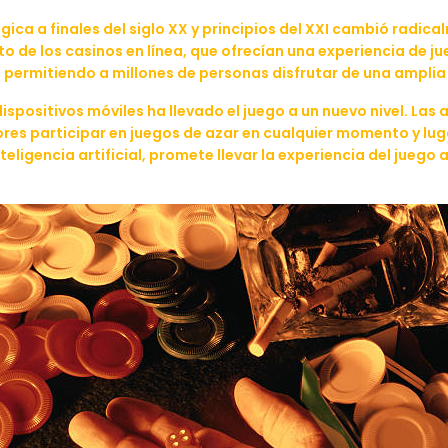
gica a finales del siglo XX y principios del XXI cambió radica
to de los casinos en línea, que ofrecían una experiencia de 
go, permitiendo a millones de personas disfrutar de una amp
 dispositivos móviles ha llevado el juego a un nuevo nivel. Las
ores participar en juegos de azar en cualquier momento y lu
inteligencia artificial, promete llevar la experiencia del jue