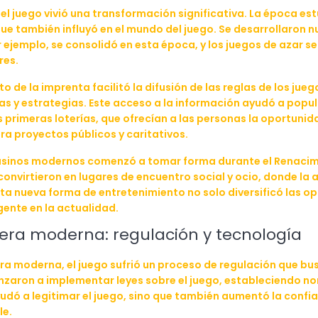
el juego vivió una transformación significativa. La época es
o que también influyó en el mundo del juego. Se desarrollaron 
 ejemplo, se consolidó en esta época, y los juegos de azar 
res.
o de la imprenta facilitó la difusión de las reglas de los jue
as y estrategias. Este acceso a la información ayudó a popul
s primeras loterías, que ofrecían a las personas la oportun
ra proyectos públicos y caritativos.
 casinos modernos comenzó a tomar forma durante el Renacimie
onvirtieron en lugares de encuentro social y ocio, donde la a
ta nueva forma de entretenimiento no solo diversificó las o
gente en la actualidad.
a era moderna: regulación y tecnología
era moderna, el juego sufrió un proceso de regulación que bu
aron a implementar leyes sobre el juego, estableciendo nor
udó a legitimar el juego, sino que también aumentó la confia
le.