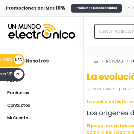
10%
Promociones del Mes
* S
Productos Seleccionados
ar USA
USD
Más de Nosotros
NOTICIAS
P
__FLAG
La evolució
res VE
VEF
$
Inicio
__FLAG
ERICK ESTEVANOT
PUBLI
Bs.F.
Productos
La evolución histórica
Contactos
Los orígenes 
Mi Cuenta
El juego ha existido 
como la egipcia y la