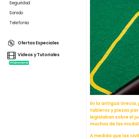
Seguridad
Sonido
Telefonia
Ofertas Especiales
Videos y Tutoriales
Próximamente
En la antigua Grecia,
tableros y piezas pa
legislaban sobre el j
muchas de las modal
A medida que las civi