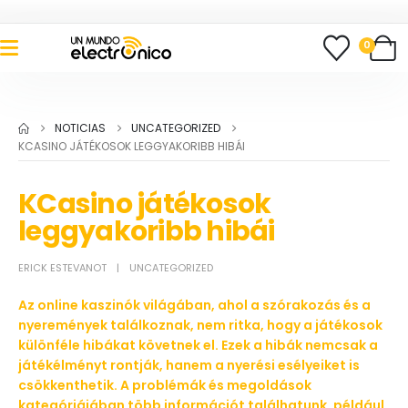
0
NOTICIAS
UNCATEGORIZED
KCASINO JÁTÉKOSOK LEGGYAKORIBB HIBÁI
KCasino játékosok
leggyakoribb hibái
ERICK ESTEVANOT
UNCATEGORIZED
Az online kaszinók világában, ahol a szórakozás és a
nyeremények találkoznak, nem ritka, hogy a játékosok
különféle hibákat követnek el. Ezek a hibák nemcsak a
játékélményt rontják, hanem a nyerési esélyeiket is
csökkenthetik. A problémák és megoldások
kategóriájában több információt találhatunk, például