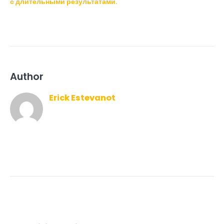
с длительными результатами.
Author
Erick Estevanot