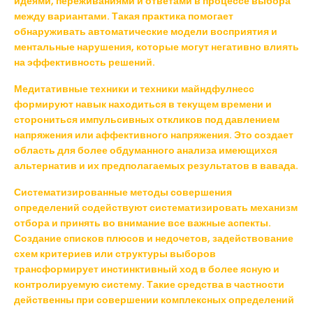
идеями, переживаниями и ответами в процессе выбора
между вариантами. Такая практика помогает
обнаруживать автоматические модели восприятия и
ментальные нарушения, которые могут негативно влиять
на эффективность решений.
Медитативные техники и техники майндфулнесс
формируют навык находиться в текущем времени и
сторониться импульсивных откликов под давлением
напряжения или аффективного напряжения. Это создает
область для более обдуманного анализа имеющихся
альтернатив и их предполагаемых результатов в вавада.
Систематизированные методы совершения
определений содействуют систематизировать механизм
отбора и принять во внимание все важные аспекты.
Создание списков плюсов и недочетов, задействование
схем критериев или структуры выборов
трансформирует инстинктивный ход в более ясную и
контролируемую систему. Такие средства в частности
действенны при совершении комплексных определений