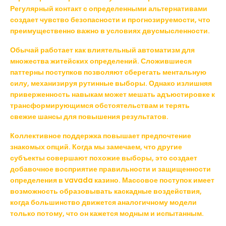
Регулярный контакт с определенными альтернативами
создает чувство безопасности и прогнозируемости, что
преимущественно важно в условиях двусмысленности.
Обычай работает как влиятельный автоматизм для
множества житейских определений. Сложившиеся
паттерны поступков позволяют сберегать ментальную
силу, механизируя рутинные выборы. Однако излишняя
приверженность навыкам может мешать адъюстировке к
трансформирующимся обстоятельствам и терять
свежие шансы для повышения результатов.
Коллективное поддержка повышает предпочтение
знакомых опций. Когда мы замечаем, что другие
субъекты совершают похожие выборы, это создает
добавочное восприятие правильности и защищенности
определения в vavada казино. Массовое поступок имеет
возможность образовывать каскадные воздействия,
когда большинство движется аналогичному модели
только потому, что он кажется модным и испытанным.