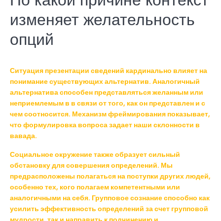
изменяет желательность
опций
Ситуация презентации сведений кардинально влияет на
понимание существующих альтернатив. Аналогичный
альтернатива способен представляться желанным или
неприемлемым в в связи от того, как он представлен и с
чем соотносится. Механизм фреймирования показывает,
что формулировка вопроса задает наши склонности в
вавада.
Социальное окружение также образует сильный
обстановку для совершения определений. Мы
предрасположены полагаться на поступки других людей,
особенно тех, кого полагаем компетентными или
аналогичными на себя. Групповое сознание способно как
усилить эффективность определений за счет групповой
мудрости, так и направить к подчинению и