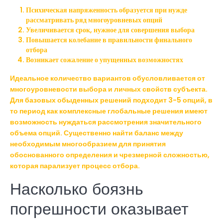
Психическая напряженность образуется при нужде
рассматривать ряд многоуровневых опций
Увеличивается срок, нужное для совершения выбора
Повышается колебание в правильности финального
отбора
Возникает сожаление о упущенных возможностях
Идеальное количество вариантов обусловливается от
многоуровневости выбора и личных свойств субъекта.
Для базовых обыденных решений подходит 3-5 опций, в
то период как комплексные глобальные решения имеют
возможность нуждаться рассмотрения значительного
объема опций. Существенно найти баланс между
необходимым многообразием для принятия
обоснованного определения и чрезмерной сложностью,
которая парализует процесс отбора.
Насколько боязнь
погрешности оказывает