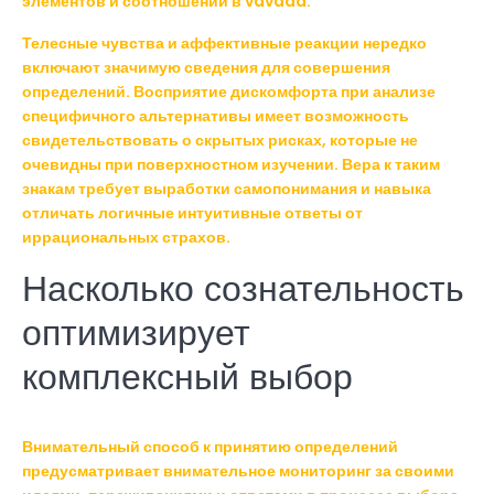
элементов и соотношений в vavada.
Телесные чувства и аффективные реакции нередко
включают значимую сведения для совершения
определений. Восприятие дискомфорта при анализе
специфичного альтернативы имеет возможность
свидетельствовать о скрытых рисках, которые не
очевидны при поверхностном изучении. Вера к таким
знакам требует выработки самопонимания и навыка
отличать логичные интуитивные ответы от
иррациональных страхов.
Насколько сознательность
оптимизирует
комплексный выбор
Внимательный способ к принятию определений
предусматривает внимательное мониторинг за своими