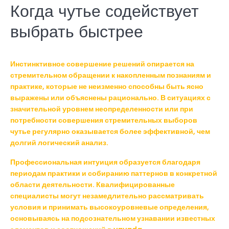
Когда чутье содействует
выбрать быстрее
Инстинктивное совершение решений опирается на
стремительном обращении к накопленным познаниям и
практике, которые не неизменно способны быть ясно
выражены или объяснены рационально. В ситуациях с
значительной уровнем неопределенности или при
потребности совершения стремительных выборов
чутье регулярно оказывается более эффективной, чем
долгий логический анализ.
Профессиональная интуиция образуется благодаря
периодам практики и собиранию паттернов в конкретной
области деятельности. Квалифицированные
специалисты могут незамедлительно рассматривать
условия и принимать высокоуровневые определения,
основываясь на подсознательном узнавании известных