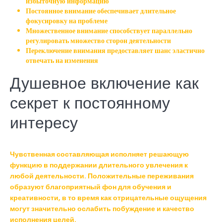
избыточную информацию
Постоянное внимание обеспечивает длительное
фокусировку на проблеме
Множественное внимание способствует параллельно
регулировать множество сторон деятельности
Переключение внимания предоставляет шанс эластично
отвечать на изменения
Душевное включение как
секрет к постоянному
интересу
Чувственная составляющая исполняет решающую
функцию в поддержании длительного увлечения к
любой деятельности. Положительные переживания
образуют благоприятный фон для обучения и
креативности, в то время как отрицательные ощущения
могут значительно ослабить побуждение и качество
исполнения целей.