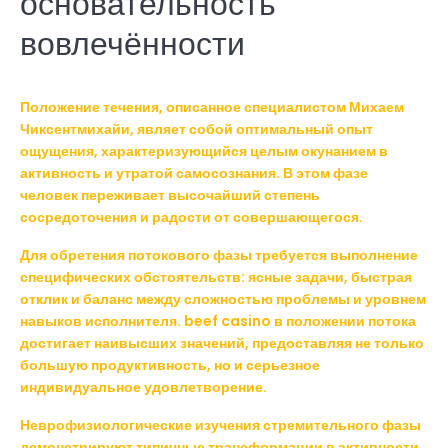
основательность
вовлечённости
Положение течения, описанное специалистом Михаем
Чиксентмихайи, являет собой оптимальный опыт
ощущения, характеризующийся целым окунанием в
активность и утратой самосознания. В этом фазе
человек переживает высочайший степень
сосредоточения и радости от совершающегося.
Для обретения потокового фазы требуется выполнение
специфических обстоятельств: ясные задачи, быстрая
отклик и баланс между сложностью проблемы и уровнем
навыков исполнителя. beef casino в положении потока
достигает наивысших значений, предоставляя не только
большую продуктивность, но и серьезное
индивидуальное удовлетворение.
Неврофизиологические изучения стремительного фазы
демонстрируют типичные трансформации в активности