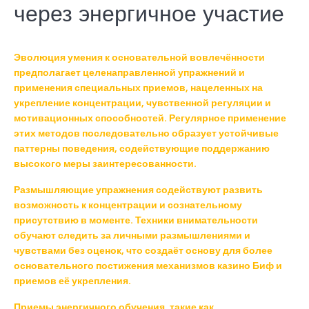
через энергичное участие
Эволюция умения к основательной вовлечённости
предполагает целенаправленной упражнений и
применения специальных приемов, нацеленных на
укрепление концентрации, чувственной регуляции и
мотивационных способностей. Регулярное применение
этих методов последовательно образует устойчивые
паттерны поведения, содействующие поддержанию
высокого меры заинтересованности.
Размышляющие упражнения содействуют развить
возможность к концентрации и сознательному
присутствию в моменте. Техники внимательности
обучают следить за личными размышлениями и
чувствами без оценок, что создаёт основу для более
основательного постижения механизмов казино Биф и
приемов её укрепления.
Приемы энергичного обучения, такие как