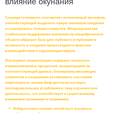
влияние окунания
Сосредоточенность составляет селективный механизм,
способствующий выделить самую значимую сведения
из совокупного течения стимулов. Фокусировка как
стабильное поддержание внимания на специфическом
объекте образует базу для глубокого углубления в
активность и создания превосходного практики
взаимодействия с окружающим миром.
Инструмент концентрации содержит несколько
взаимосвязанных процессов: концентрацию на
соответствующей данных, блокировку мешающих
элементов и сохранение устойчивого состояния
энергичности. казино Биф достигается через
последовательное углубление в тему изучения или
деятельность, что способствует к существенному
изменению понимания и понимания.
Избирательное сознание способствует исключать