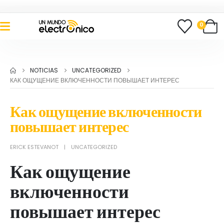
0
NOTICIAS
UNCATEGORIZED
КАК ОЩУЩЕНИЕ ВКЛЮЧЕННОСТИ ПОВЫШАЕТ ИНТЕРЕС
Как ощущение включенности
повышает интерес
ERICK ESTEVANOT
UNCATEGORIZED
Как ощущение
включенности
повышает интерес