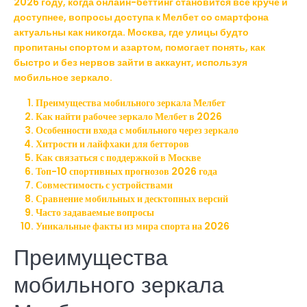
2026 году, когда онлайн-беттинг становится всё круче и
доступнее, вопросы доступа к Мелбет со смартфона
актуальны как никогда. Москва, где улицы будто
пропитаны спортом и азартом, помогает понять, как
быстро и без нервов зайти в аккаунт, используя
мобильное зеркало.
Преимущества мобильного зеркала Мелбет
Как найти рабочее зеркало Мелбет в 2026
Особенности входа с мобильного через зеркало
Хитрости и лайфхаки для бетторов
Как связаться с поддержкой в Москве
Топ-10 спортивных прогнозов 2026 года
Совместимость с устройствами
Сравнение мобильных и десктопных версий
Часто задаваемые вопросы
Уникальные факты из мира спорта на 2026
Преимущества
мобильного зеркала