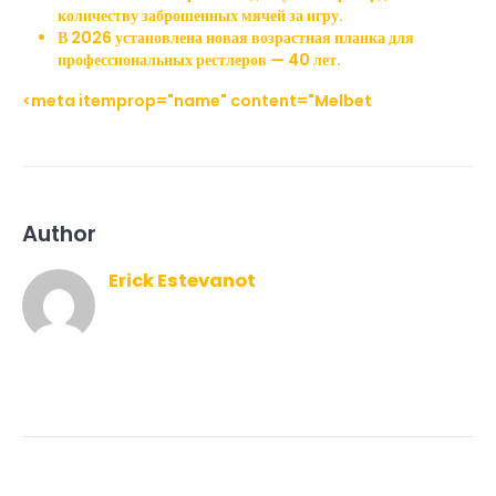
количеству заброшенных мячей за игру.
В 2026 установлена новая возрастная планка для
профессиональных рестлеров — 40 лет.
<meta itemprop="name" content="Melbet
Author
Erick Estevanot