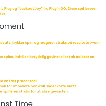
ic Play og “Jackpot Joy” fra Play’n GO. Disse spil leverer
ter.
 Moment
indsats, trykker spin, og reagerer straks på resultatet—om
 spins, indtil en betydelig gevinst eller tab udløser en
ed en fast procentdel.
sen for at bevare bankroll under korte burst.
 spilleren straks for at sikre gevinsten.
inst Time