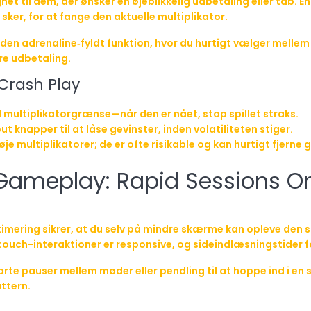
net til dem, der ønsker en øjeblikkelig udbetaling eller tab. En
t sker, for at fange den aktuelle multiplikator.
den adrenaline‑fyldt funktion, hvor du hurtigt vælger mellem a
rre udbetaling.
 Crash Play
multiplikatorgrænse—når den er nået, stop spillet straks.
t knapper til at låse gevinster, inden volatiliteten stiger.
je multiplikatorer; de er ofte risikable og kan hurtigt fjerne 
 Gameplay: Rapid Sessions 
imering sikrer, at du selv på mindre skærme kan opleve den
touch-interaktioner er responsive, og sideindlæsningstider f
orte pauser mellem møder eller pendling til at hoppe ind i en 
attern.