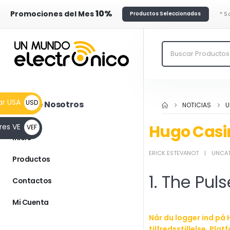
10%
Promociones del Mes
* S
Productos Seleccionados
ar USA
USD
Más de Nosotros
NOTICIAS
U
__FLAG
Hugo Casin
res VE
VEF
$
Inicio
__FLAG
ERICK ESTEVANOT
UNCAT
Bs.F.
Productos
1. The Pul
Contactos
Mi Cuenta
Når du logger ind på 
tilfredsstillelse. Pla