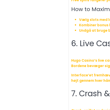
How to Maxim
Vælg slots med la
Kombiner bonus b
Undgå at bruge b
6. Live Ca
Hugo Casino’s live cas
Bordene bevæger sig i
Interface’et fremhæv
højt gennem hver hån
7. Crash 