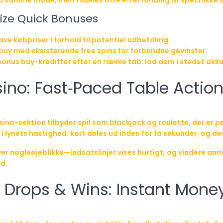
ize Quick Bonuses
ve købpriser i forhold til potentiel udbetaling.
uy med eksisterende free spins for forbundne gevinster.
onus buy-kreditter efter en række tab; lad dem i stedet akkum
sino: Fast‑Paced Table Actio
ino-sektion tilbyder spil som blackjack og roulette, der er pe
 lynets hastighed: kort deles ud inden for få sekunder, og de
er nøgleøjeblikke—indsatslinjer vises hurtigt, og vindere an
d.
& Drops & Wins: Instant Mone