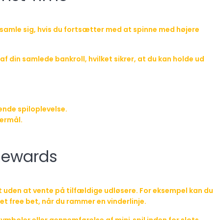
an samle sig, hvis du fortsætter med at spinne med højere
f din samlede bankroll, hvilket sikrer, at du kan holde ud
lende spiloplevelse.
dermål.
 Rewards
st uden at vente på tilfældige udløsere. For eksempel kan du
 free bet, når du rammer en vinderlinje.
ymboler eller gennemførelse af mini‑spil inden for slots.