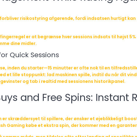
r forbliver risikostyring afgørende, fordi indsatsen hurtigt k
ingerregel er at begrænse hver sessions indsats til højst 5% a
mme dine midler.
 for Quick Sessions
, inden du starter—15 minutter er ofte nok til en tilfredsstil
d et lille stoppunkt: lad maskinen spille, indtil du når dit vin
 gevinster og tab i realtid med sessionens historikpanel.
Buys and Free Spins: Instant
er skræddersyet til spillere, der ønsker et øjeblikkeligt boo
ush Gaming købe et ekstra spin, der kommer med en garanteret
å samme måde, men tildeles ofte efter landing af specifikke s