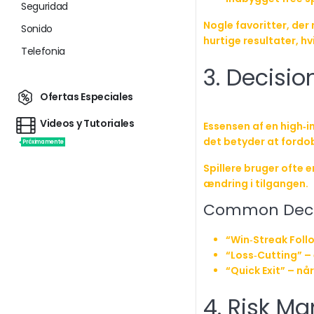
Seguridad
Nogle favoritter, der 
Sonido
hurtige resultater, hv
Telefonia
3. Decisi
Ofertas Especiales
Videos y Tutoriales
Essensen af en high‑i
det betyder at fordobl
Próximamente
Spillere bruger ofte e
ændring i tilgangen.
Common Decis
“Win‑Streak Follo
“Loss‑Cutting” – 
“Quick Exit” – nå
4. Risk M