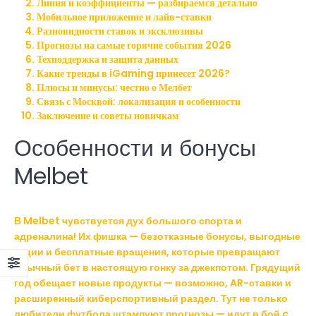
Линия и коэффициенты — разбираемся детально
Мобильное приложение и лайв-ставки
Разновидности ставок и эксклюзивы
Прогнозы на самые горячие события 2026
Техподдержка и защита данных
Какие тренды в iGaming принесет 2026?
Плюсы и минусы: честно о Мелбет
Связь с Москвой: локализация и особенности
Заключение и советы новичкам
Особенности и бонусы
Melbet
В Melbet чувствуется дух большого спорта и
адреналина! Их фишка — безотказные бонусы, выгодные
акции и бесплатные вращения, которые превращают
обычный бет в настоящую гонку за джекпотом. Грядущий
год обещает новые продукты — возможно, AR-ставки и
расширенный киберспортивный раздел. Тут не только
любители футбола штампуют прогнозы — идут в бой c