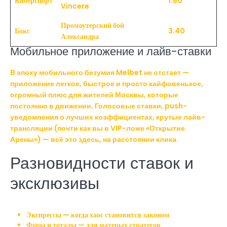
Киберспорт
1.80
Vincere
Промоутерский бой
Бокс
3.40
Александра
Мобильное приложение и лайв-ставки
В эпоху мобильного безумия Melbet не отстает —
приложение легкое, быстрое и просто кайфовенькое,
огромный плюс для жителей Москвы, которые
постоянно в движении. Голосовые ставки, push-
уведомления о лучших коэффициентах, крутые лайв-
трансляции (почти как вы в VIP-ложе «Открытие
Арены») — всё это здесь, на расстоянии клика.
Разновидности ставок и
эксклюзивы
Экспрессы — когда хаос становится законом
Форы и тоталы — для матерых стратегов