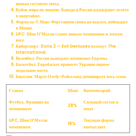
новым составом звезд.
Кубок мира по хоккею: Канада и Россия разыграют золото
в овертайме.
Формула-1: Макс Ферстаппен снова на высоте, побеждает
в Монце.
UFC: Шон О’Мэлли станет новым чемпионом в легком
весе.
Киберспорт: Dota 2 — Evil Geniuses возьмут The
International.
Волейбол: Россия выиграет чемпионат Европы.
Баскетбол: Евробаскет принесет Украине первое
медальное место.
Биатлон: Марте Олсбу-Ройселанд доминирует весь сезон.
Ставка
Шанс
Комментарий
Футбол, Франция на
Сильный состав и
28%
чемпионате
опыт
UFC, Шон О’Мэлли
Текущая форма
18%
чемпионом
впечатляет