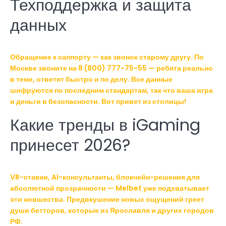
Техподдержка и защита
данных
Обращение к саппорту — как звонок старому другу. По
Москве звоните на 8 (800) 777-75-55 — ребята реально
в теме, ответят быстро и по делу. Все данные
шифруются по последним стандартам, так что ваша игра
и деньги в безопасности. Вот привет из столицы!
Какие тренды в iGaming
принесет 2026?
VR-ставки, AI-консультанты, блокчейн-решения для
абсолютной прозрачности — Melbet уже подхватывает
эти новшества. Предвкушение новых ощущений греет
души бетторов, которые из Ярославля и других городов
РФ.