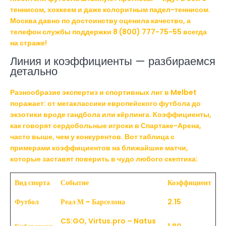
теннисом, хоккеем и даже колоритным падел-теннисом.
Москва давно по достоинству оценила качество, а
телефон службы поддержки 8 (800) 777-75-55 всегда
на страже!
Линия и коэффициенты — разбираемся
детально
Разнообразие экспертиз и спортивных лиг в Melbet
поражает: от мегаклассики европейского футбола до
экзотики вроде гандбола или кёрлинга. Коэффициенты,
как говорят сердобольные игроки в Спартаке-Арена,
часто выше, чем у конкурентов. Вот таблица с
примерами коэффициентов на ближайшие матчи,
которые заставят поверить в чудо любого скептика:
Вид спорта
Событие
Коэффициент
Футбол
Реал М – Барселона
2.15
CS:GO, Virtus.pro – Natus