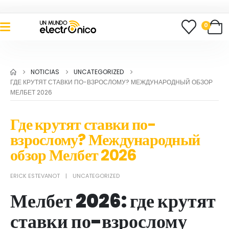
0
NOTICIAS
UNCATEGORIZED
ГДЕ КРУТЯТ СТАВКИ ПО-ВЗРОСЛОМУ? МЕЖДУНАРОДНЫЙ ОБЗОР
МЕЛБЕТ 2026
Где крутят ставки по-
взрослому? Международный
обзор Мелбет 2026
ERICK ESTEVANOT
UNCATEGORIZED
Мелбет 2026: где крутят
ставки по-взрослому