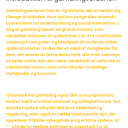
Gamblingverdenen har en rig historie, der strækker sig
tilbage til oldtiden, hvor spil om penge blev anvendt
som en form for underholdning og social interaktion. I
dag er gambling blevet en global industri, som
tiltrækker millioner af spillere hvert år. Fra traditionelle
casinospil som poker og blackjack til moderne online
spilleautomater, findes der et væld af muligheder for
dem, der ønsker at teste deres held. Når man overvejer
at spille online, kan det være værdifuldt at udforske et
udenlandsk casino
, som ofte tilbyder forskellige
muligheder og bonusser.
I Danmark har gambling også fået stor popularitet,
med et væld af online casinoer og spilleplatforme. Det
danske marked tilbyder ikke blot sikkerhed og
regulering, men også en række interessante spil, der
appellerer til både nybegyndere og erfarne spillere. At
forstå de forskellige spiltyper er essentielt for at