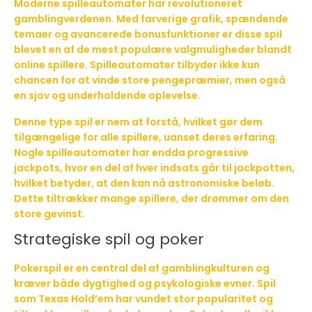
Moderne spilleautomater har revolutioneret
gamblingverdenen. Med farverige grafik, spændende
temaer og avancerede bonusfunktioner er disse spil
blevet en af de mest populære valgmuligheder blandt
online spillere. Spilleautomater tilbyder ikke kun
chancen for at vinde store pengepræmier, men også
en sjov og underholdende oplevelse.
Denne type spil er nem at forstå, hvilket gør dem
tilgængelige for alle spillere, uanset deres erfaring.
Nogle spilleautomater har endda progressive
jackpots, hvor en del af hver indsats går til jackpotten,
hvilket betyder, at den kan nå astronomiske beløb.
Dette tiltrækker mange spillere, der drømmer om den
store gevinst.
Strategiske spil og poker
Pokerspil er en central del af gamblingkulturen og
kræver både dygtighed og psykologiske evner. Spil
som Texas Hold’em har vundet stor popularitet og