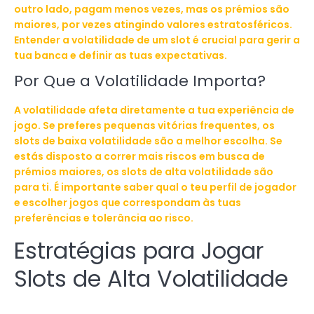
outro lado, pagam menos vezes, mas os prémios são
maiores, por vezes atingindo valores estratosféricos.
Entender a volatilidade de um slot é crucial para gerir a
tua banca e definir as tuas expectativas.
Por Que a Volatilidade Importa?
A volatilidade afeta diretamente a tua experiência de
jogo. Se preferes pequenas vitórias frequentes, os
slots de baixa volatilidade são a melhor escolha. Se
estás disposto a correr mais riscos em busca de
prémios maiores, os slots de alta volatilidade são
para ti. É importante saber qual o teu perfil de jogador
e escolher jogos que correspondam às tuas
preferências e tolerância ao risco.
Estratégias para Jogar
Slots de Alta Volatilidade