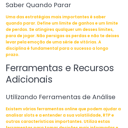
Saber Quando Parar
Uma das estratégias mais importantes é saber
quando parar. Define um limite de ganhos e um limite
de perdas. Se atingires qualquer um desses limites,
para de jogar. Não persigas as perdas e não te deixes
levar pela emoção de uma série de vitórias. A
disciplina é fundamental para o sucesso a longo
prazo.
Ferramentas e Recursos
Adicionais
Utilizando Ferramentas de Análise
Existem várias ferramentas online que podem ajudar a
analisar slots e a entender a sua volatilidade, RTP e
outras características importantes. Utiliza estas
ferramentas para tomar decisões mais informadas e