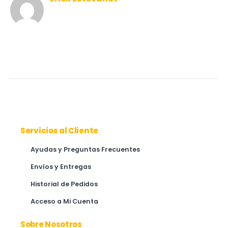
Servicios al Cliente
Ayudas y Preguntas Frecuentes
Envíos y Entregas
Historial de Pedidos
Acceso a Mi Cuenta
Sobre Nosotros