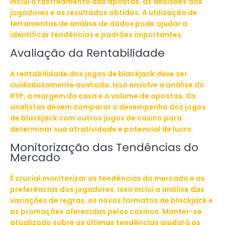
inclui o rastreamento das apostas, as decisões dos
jogadores e os resultados obtidos. A utilização de
ferramentas de análise de dados pode ajudar a
identificar tendências e padrões importantes.
Avaliação da Rentabilidade
A rentabilidade dos jogos de blackjack deve ser
cuidadosamente avaliada. Isso envolve a análise do
RTP, a margem da casa e o volume de apostas. Os
analistas devem comparar o desempenho dos jogos
de blackjack com outros jogos de casino para
determinar sua atratividade e potencial de lucro.
Monitorização das Tendências do
Mercado
É crucial monitorizar as tendências do mercado e as
preferências dos jogadores. Isso inclui a análise das
variações de regras, os novos formatos de blackjack e
as promoções oferecidas pelos casinos. Manter-se
atualizado sobre as últimas tendências ajudará os