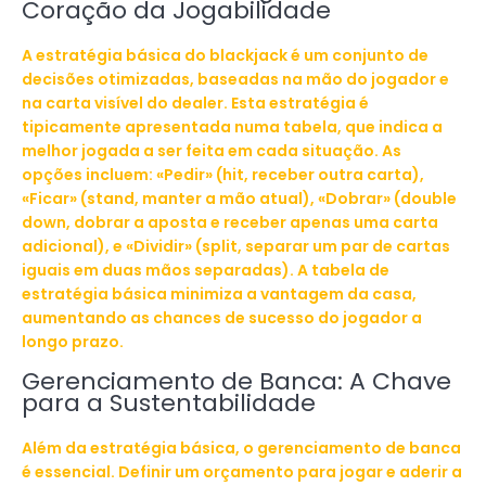
Coração da Jogabilidade
A estratégia básica do blackjack é um conjunto de
decisões otimizadas, baseadas na mão do jogador e
na carta visível do dealer. Esta estratégia é
tipicamente apresentada numa tabela, que indica a
melhor jogada a ser feita em cada situação. As
opções incluem: «Pedir» (hit, receber outra carta),
«Ficar» (stand, manter a mão atual), «Dobrar» (double
down, dobrar a aposta e receber apenas uma carta
adicional), e «Dividir» (split, separar um par de cartas
iguais em duas mãos separadas). A tabela de
estratégia básica minimiza a vantagem da casa,
aumentando as chances de sucesso do jogador a
longo prazo.
Gerenciamento de Banca: A Chave
para a Sustentabilidade
Além da estratégia básica, o gerenciamento de banca
é essencial. Definir um orçamento para jogar e aderir a