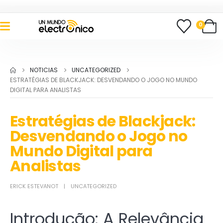
0
NOTICIAS
UNCATEGORIZED
ESTRATÉGIAS DE BLACKJACK: DESVENDANDO O JOGO NO MUNDO
DIGITAL PARA ANALISTAS
Estratégias de Blackjack:
Desvendando o Jogo no
Mundo Digital para
Analistas
ERICK ESTEVANOT
UNCATEGORIZED
Introdução: A Relevância