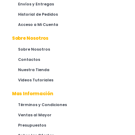
Envíos y Entregas
Historial de Pedidos
Acceso a Mi Cuenta
Sobre Nosotros
Sobre Nosotros
Contactos
Nuestra Tienda
Videos Tutoriales
Mas Información
Términos y Condiciones
Ventas al Mayor
Presupuestos