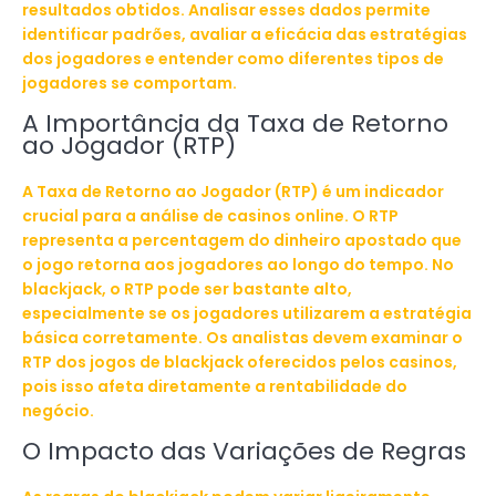
resultados obtidos. Analisar esses dados permite
identificar padrões, avaliar a eficácia das estratégias
dos jogadores e entender como diferentes tipos de
jogadores se comportam.
A Importância da Taxa de Retorno
ao Jogador (RTP)
A Taxa de Retorno ao Jogador (RTP) é um indicador
crucial para a análise de casinos online. O RTP
representa a percentagem do dinheiro apostado que
o jogo retorna aos jogadores ao longo do tempo. No
blackjack, o RTP pode ser bastante alto,
especialmente se os jogadores utilizarem a estratégia
básica corretamente. Os analistas devem examinar o
RTP dos jogos de blackjack oferecidos pelos casinos,
pois isso afeta diretamente a rentabilidade do
negócio.
O Impacto das Variações de Regras