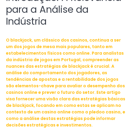
para a Análise da
Indústria
O blackjack, um clássico dos casinos, continua a ser
um dos jogos de mesa mais populares, tanto em
estabelecimentos físicos como online. Para analistas
da indústria de jogos em Portugal, compreender as
nuances das estratégias de blackjack é crucial. A
análise do comportamento dos jogadores, as
tendências de apostas e a rentabilidade dos jogos
são elementos-chave para avaliar o desempenho dos
casinos online e prever o futuro do setor. Este artigo
visa fornecer uma visão clara das estratégias básicas
de blackjack, focando em como estas se aplicam no
contexto de um casino online como o
pledoo casino
, e
como a análise destas estratégias pode informar
decisões estratégicas e investimentos.