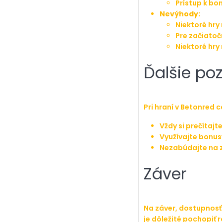
Prístup k bo
Nevýhody:
Niektoré hry
Pre začiato
Niektoré hry
Ďalšie po
Pri hraní v Betonred 
Vždy si prečítajt
Využívajte bonus
Nezabúdajte na z
Záver
Na záver, dostupnosť
je dôležité pochopiť 