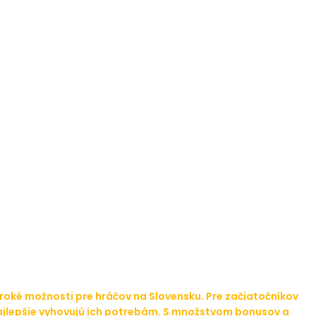
roké možnosti pre hráčov na Slovensku. Pre začiatočníkov
ré najlepšie vyhovujú ich potrebám. S množstvom bonusov a