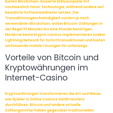
bieten Blockchain-basierte Exklusivspiele mit
nachweislich fairer Technologie, während andere auf
bewährte Softwareanbieter setzen. Die
Transaktionsgeschwindigkeit variiert je nach
verwendeter Blockchain, wobei Bitcoin-Zahlungen in
der Regel 10 Minuten bis eine Stunde benötigen.
Moderne beste krypto casinos implementieren zudem
Lightning Network für Soforttransaktionen und bieten
umfassende mobile Lösungen für unterwegs.
Vorteile von Bitcoin und
Kryptowährungen im
Internet-Casino
Kryptowährungen transformieren die Art und Weise,
wie Spieler in Online Casinos Geldtransfers
durchführen. Bitcoin und andere virtuelle
Zahlungsmittel haben gegenüber traditionellen