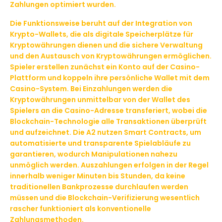
Zahlungen optimiert wurden.
Die Funktionsweise beruht auf der Integration von
Krypto-Wallets, die als digitale Speicherplätze für
Kryptowährungen dienen und die sichere Verwaltung
und den Austausch von Kryptowährungen ermöglichen.
Spieler erstellen zunächst ein Konto auf der Casino-
Plattform und koppeln ihre persönliche Wallet mit dem
Casino-System. Bei Einzahlungen werden die
Kryptowährungen unmittelbar von der Wallet des
Spielers an die Casino-Adresse transferiert, wobei die
Blockchain-Technologie alle Transaktionen überprüft
und aufzeichnet. Die A2 nutzen Smart Contracts, um
automatisierte und transparente Spielabläufe zu
garantieren, wodurch Manipulationen nahezu
unmöglich werden. Auszahlungen erfolgen in der Regel
innerhalb weniger Minuten bis Stunden, da keine
traditionellen Bankprozesse durchlaufen werden
müssen und die Blockchain-Verifizierung wesentlich
rascher funktioniert als konventionelle
Zahlungsmethoden.