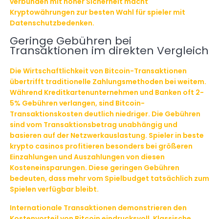
verbunden mit hoher Sicherheit macht
Kryptowährungen zur besten Wahl für spieler mit
Datenschutzbedenken.
Geringe Gebühren bei
Transaktionen im direkten Vergleich
Die Wirtschaftlichkeit von Bitcoin-Transaktionen
übertrifft traditionelle Zahlungsmethoden bei weitem.
Während Kreditkartenunternehmen und Banken oft 2-
5% Gebühren verlangen, sind Bitcoin-
Transaktionskosten deutlich niedriger. Die Gebühren
sind vom Transaktionsbetrag unabhängig und
basieren auf der Netzwerkauslastung. Spieler in beste
krypto casinos profitieren besonders bei größeren
Einzahlungen und Auszahlungen von diesen
Kosteneinsparungen. Diese geringen Gebühren
bedeuten, dass mehr vom Spielbudget tatsächlich zum
Spielen verfügbar bleibt.
Internationale Transaktionen demonstrieren den
Kostenvorteil von Bitcoin eindrucksvoll. Klassische