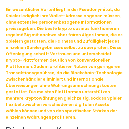
Ein wesentlicher Vorteil liegt in der Pseudonymität, da
Spieler lediglich ihre Wallet-Adresse angeben müssen,
ohne extensive personenbezogene Informationen
preiszugeben. Die beste krypto casinos funktionieren
regelmäßig mit nachweisbar fairen Algorithmen, die es
Spielern gestatten, die Fairness und Zufälligkeit jedes
einzelnen Spielergebnisses selbst zu überprüfen. Diese
Offenlegung schafft Vertrauen und unterscheidet
Krypto-Plattformen deutlich von konventionellen
Plattformen. Zudem profitieren Nutzer von geringeren
Transaktionsgebühren, da die Blockchain-Technologie
Zwischenhändler eliminiert und internationale
Überweisungen ohne Währungsumrechnungskosten
gestattet. Die meisten Plattformen unterstützen
mehrere Kryptowährungen gleichzeitig, sodass Spieler
flexibel zwischen verschiedenen digitalen Assets
wählen können und von den spezifischen Stärken der
einzelnen Währungen profitieren.