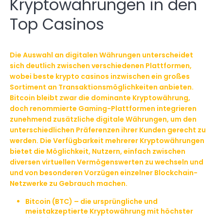
Kryptowährungen in den
Top Casinos
Die Auswahl an digitalen Währungen unterscheidet
sich deutlich zwischen verschiedenen Plattformen,
wobei beste krypto casinos inzwischen ein großes
Sortiment an Transaktionsmöglichkeiten anbieten.
Bitcoin bleibt zwar die dominante Kryptowährung,
doch renommierte Gaming-Plattformen integrieren
zunehmend zusätzliche digitale Währungen, um den
unterschiedlichen Präferenzen ihrer Kunden gerecht zu
werden. Die Verfügbarkeit mehrerer Kryptowährungen
bietet die Möglichkeit, Nutzern, einfach zwischen
diversen virtuellen Vermögenswerten zu wechseln und
und von besonderen Vorzügen einzelner Blockchain-
Netzwerke zu Gebrauch machen.
Bitcoin (BTC) – die ursprüngliche und
meistakzeptierte Kryptowährung mit höchster