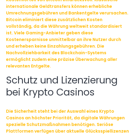
internationale Geldtransfers können erhebliche
Umrechnungsgebühren und Bankentgelte verursachen.
Bitcoin eliminiert diese zusätzlichen Kosten
vollständig, da die Währung weltweit standardisiert
ist. Viele Gaming-Anbieter geben diese
Kostenersparnisse unmittelbar an ihre Nutzer durch
und erheben keine Einzahlungsgebühren. Die
Nachvollziehbarkeit des Blockchain-Systems
ermöglicht zudem eine präzise Überwachung aller
relevanten Entgelte.
Schutz und Lizenzierung
bei Krypto Casinos
Die Sicherheit steht bei der Auswahl eines Krypto
Casinos an höchster Priorität, da digitale Währungen
spezielle Schutzmaßnahmen benötigen. Seriöse
Plattformen verfügen über aktuelle Glücksspiellizenzen