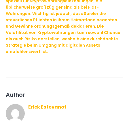
speziell für Kryptowährungseinzahlungen, die
üblicherweise großzügiger sind als bei Fiat-
Währungen. Wichtig ist jedoch, dass Spieler die
steuerlichen Pflichten in ihrem Heimatland beachten
und Gewinne ordnungsgemäß deklarieren. Die
Volatilität von Kryptowährungen kann sowohl Chance
als auch Risiko darstellen, weshalb eine durchdachte
Strategie beim Umgang mit digitalen Assets
empfehlenswert ist.
Author
Erick Estevanot