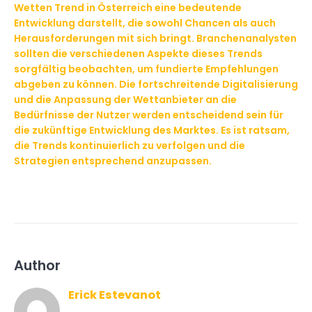
Wetten Trend in Österreich eine bedeutende
Entwicklung darstellt, die sowohl Chancen als auch
Herausforderungen mit sich bringt. Branchenanalysten
sollten die verschiedenen Aspekte dieses Trends
sorgfältig beobachten, um fundierte Empfehlungen
abgeben zu können. Die fortschreitende Digitalisierung
und die Anpassung der Wettanbieter an die
Bedürfnisse der Nutzer werden entscheidend sein für
die zukünftige Entwicklung des Marktes. Es ist ratsam,
die Trends kontinuierlich zu verfolgen und die
Strategien entsprechend anzupassen.
Author
Erick Estevanot