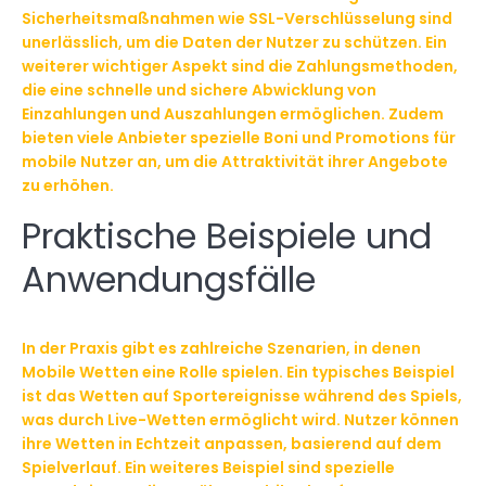
Sicherheitsmaßnahmen wie SSL-Verschlüsselung sind
unerlässlich, um die Daten der Nutzer zu schützen. Ein
weiterer wichtiger Aspekt sind die Zahlungsmethoden,
die eine schnelle und sichere Abwicklung von
Einzahlungen und Auszahlungen ermöglichen. Zudem
bieten viele Anbieter spezielle Boni und Promotions für
mobile Nutzer an, um die Attraktivität ihrer Angebote
zu erhöhen.
Praktische Beispiele und
Anwendungsfälle
In der Praxis gibt es zahlreiche Szenarien, in denen
Mobile Wetten eine Rolle spielen. Ein typisches Beispiel
ist das Wetten auf Sportereignisse während des Spiels,
was durch Live-Wetten ermöglicht wird. Nutzer können
ihre Wetten in Echtzeit anpassen, basierend auf dem
Spielverlauf. Ein weiteres Beispiel sind spezielle