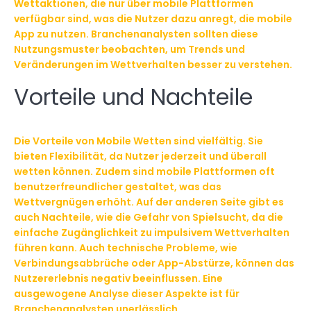
Wettaktionen, die nur über mobile Plattformen
verfügbar sind, was die Nutzer dazu anregt, die mobile
App zu nutzen. Branchenanalysten sollten diese
Nutzungsmuster beobachten, um Trends und
Veränderungen im Wettverhalten besser zu verstehen.
Vorteile und Nachteile
Die Vorteile von Mobile Wetten sind vielfältig. Sie
bieten Flexibilität, da Nutzer jederzeit und überall
wetten können. Zudem sind mobile Plattformen oft
benutzerfreundlicher gestaltet, was das
Wettvergnügen erhöht. Auf der anderen Seite gibt es
auch Nachteile, wie die Gefahr von Spielsucht, da die
einfache Zugänglichkeit zu impulsivem Wettverhalten
führen kann. Auch technische Probleme, wie
Verbindungsabbrüche oder App-Abstürze, können das
Nutzererlebnis negativ beeinflussen. Eine
ausgewogene Analyse dieser Aspekte ist für
Branchenanalysten unerlässlich.