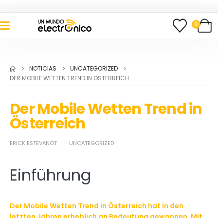
0
NOTICIAS
UNCATEGORIZED
DER MOBILE WETTEN TREND IN ÖSTERREICH
Der Mobile Wetten Trend in
Österreich
ERICK ESTEVANOT
UNCATEGORIZED
Einführung
Der Mobile Wetten Trend in Österreich hat in den
letzten Jahren erheblich an Bedeutung gewonnen. Mit