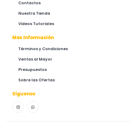
Contactos
Nuestra Tienda
Videos Tutoriales
Mas Información
Términos y Condiciones
Ventas al Mayor
Presupuestos
Sobre las Ofertas
Síguenos