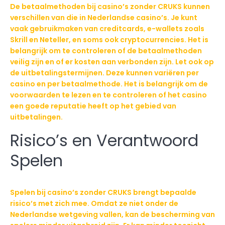
De betaalmethoden bij casino’s zonder CRUKS kunnen
verschillen van die in Nederlandse casino’s. Je kunt
vaak gebruikmaken van creditcards, e-wallets zoals
Skrill en Neteller, en soms ook cryptocurrencies. Het is
belangrijk om te controleren of de betaalmethoden
veilig zijn en of er kosten aan verbonden zijn. Let ook op
de uitbetalingstermijnen. Deze kunnen variëren per
casino en per betaalmethode. Het is belangrijk om de
voorwaarden te lezen en te controleren of het casino
een goede reputatie heeft op het gebied van
uitbetalingen.
Risico’s en Verantwoord
Spelen
Spelen bij casino’s zonder CRUKS brengt bepaalde
risico’s met zich mee. Omdat ze niet onder de
Nederlandse wetgeving vallen, kan de bescherming van