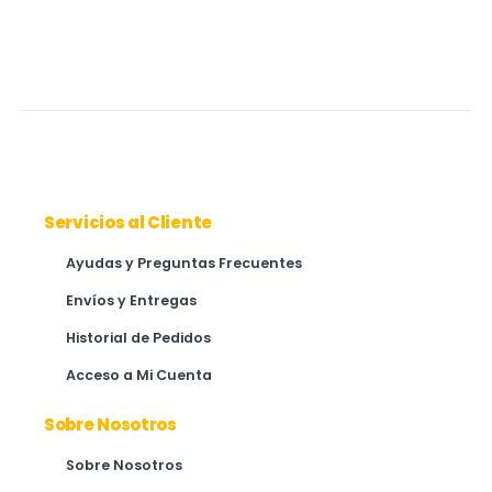
Servicios al Cliente
Ayudas y Preguntas Frecuentes
Envíos y Entregas
Historial de Pedidos
Acceso a Mi Cuenta
Sobre Nosotros
Sobre Nosotros