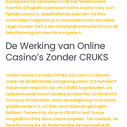
kansspelen bij aanbieders met een Nederlandse
licentie. Dit geldt zowel voor online casino’s als voor
fysieke casino’s, speelhallen en loterijen. De Ksa
controleert regelmatig of aanbieders zich aan deze
regel houden. Het is een belangrijk instrument voor de
bescherming van kwetsbare spelers.
De Werking van Online
Casino’s Zonder CRUKS
Online casino’s zonder CRUKS zijn casino’s die niet
onder de Nederlandse wetgeving vallen. Dit betekent
dat ze niet verplicht zijn om CRUKS te gebruiken. Ze
opereren vaak vanuit andere jurisdicties, zoals Malta,
Curaçao of Gibraltar, waar de wetgeving rond online
gokken anders is. Dit kan verschillende gevolgen
hebben. Ten eerste, als je in CRUKS staat, kun je
mogelijk toch bij deze casino’s spelen. Ten tweede, de
bescherming die de Nederlandse wetgeving biedt,