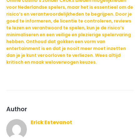
Online casino’s zonder CRUKS bieden mogelijkheden
voor Nederlandse spelers, maar het is essentieel om de
risico’s en verantwoordelijkheden te begrijpen. Door je
goed te informeren, de licentie te controleren, reviews
te lezen en verantwoord te spelen, kun je de risico’s
minimaliseren en een veilige en plezierige spelervaring
hebben. Onthoud dat gokken een vorm van
entertainment is en dat je nooit meer moet inzetten
dan je je kunt veroorloven te verliezen. Wees altijd
kritisch en maak weloverwogen keuzes.
Author
Erick Estevanot