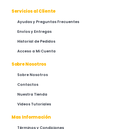
Servicios al Cliente
Ayudas y Preguntas Frecuentes
Envíos y Entregas
Historial de Pedidos
Acceso a Mi Cuenta
Sobre Nosotros
Sobre Nosotros
Contactos
Nuestra Tienda
Videos Tutoriales
Mas Información
Términos y Condiciones