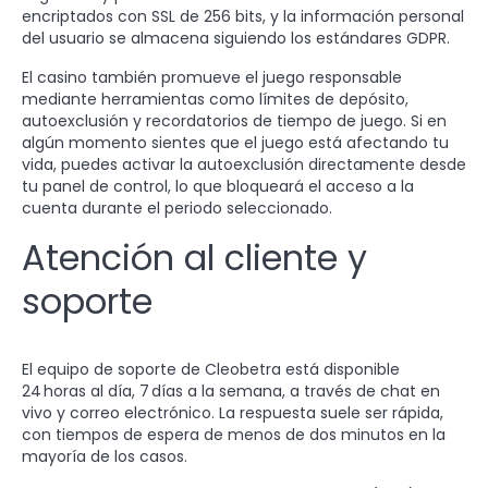
encriptados con SSL de 256 bits, y la información personal
del usuario se almacena siguiendo los estándares GDPR.
El casino también promueve el juego responsable
mediante herramientas como límites de depósito,
autoexclusión y recordatorios de tiempo de juego. Si en
algún momento sientes que el juego está afectando tu
vida, puedes activar la autoexclusión directamente desde
tu panel de control, lo que bloqueará el acceso a la
cuenta durante el periodo seleccionado.
Atención al cliente y
soporte
El equipo de soporte de Cleobetra está disponible
24 horas al día, 7 días a la semana, a través de chat en
vivo y correo electrónico. La respuesta suele ser rápida,
con tiempos de espera de menos de dos minutos en la
mayoría de los casos.