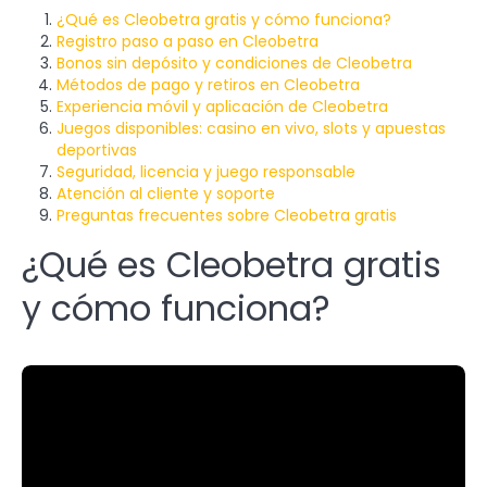
¿Qué es Cleobetra gratis y cómo funciona?
Registro paso a paso en Cleobetra
Bonos sin depósito y condiciones de Cleobetra
Métodos de pago y retiros en Cleobetra
Experiencia móvil y aplicación de Cleobetra
Juegos disponibles: casino en vivo, slots y apuestas
deportivas
Seguridad, licencia y juego responsable
Atención al cliente y soporte
Preguntas frecuentes sobre Cleobetra gratis
¿Qué es Cleobetra gratis
y cómo funciona?