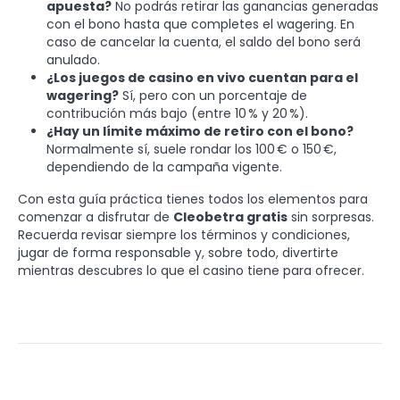
apuesta?
No podrás retirar las ganancias generadas
con el bono hasta que completes el wagering. En
caso de cancelar la cuenta, el saldo del bono será
anulado.
¿Los juegos de casino en vivo cuentan para el
wagering?
Sí, pero con un porcentaje de
contribución más bajo (entre 10 % y 20 %).
¿Hay un límite máximo de retiro con el bono?
Normalmente sí, suele rondar los 100 € o 150 €,
dependiendo de la campaña vigente.
Con esta guía práctica tienes todos los elementos para
comenzar a disfrutar de
Cleobetra gratis
sin sorpresas.
Recuerda revisar siempre los términos y condiciones,
jugar de forma responsable y, sobre todo, divertirte
mientras descubres lo que el casino tiene para ofrecer.