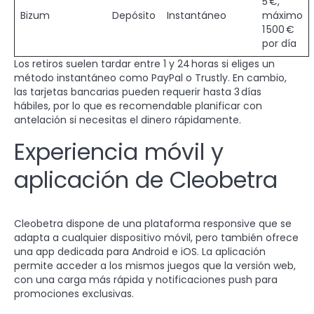
5 €,
Bizum
Depósito
Instantáneo
máximo
1 500 €
por día
Los retiros suelen tardar entre 1 y 24 horas si eliges un
método instantáneo como PayPal o Trustly. En cambio,
las tarjetas bancarias pueden requerir hasta 3 días
hábiles, por lo que es recomendable planificar con
antelación si necesitas el dinero rápidamente.
Experiencia móvil y
aplicación de Cleobetra
Cleobetra dispone de una plataforma responsive que se
adapta a cualquier dispositivo móvil, pero también ofrece
una app dedicada para Android e iOS. La aplicación
permite acceder a los mismos juegos que la versión web,
con una carga más rápida y notificaciones push para
promociones exclusivas.