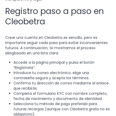
Registro paso a paso en
Cleobetra
Crear una cuenta en Cleobetra es sencillo, pero es
importante seguir cada paso para evitar inconvenientes
futuros. A continuación, te mostramos el proceso
desglosado en una lista clara:
Accede a la página principal y pulsa el botón
“Regístrate”.
Introduce tu correo electrónico, elige una
contraseña segura y acepta los términos.
Confirma tu dirección de correo mediante el enlace
que recibirás.
Completa el formulario KYC con nombre completo,
fecha de nacimiento y documento de identidad.
Selecciona tu método de pago preferido para
futuras recargas (aunque con Cleobetra gratis no es
obligatorio).