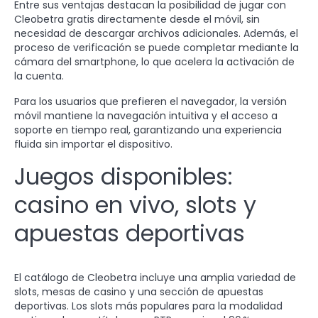
Entre sus ventajas destacan la posibilidad de jugar con
Cleobetra gratis directamente desde el móvil, sin
necesidad de descargar archivos adicionales. Además, el
proceso de verificación se puede completar mediante la
cámara del smartphone, lo que acelera la activación de
la cuenta.
Para los usuarios que prefieren el navegador, la versión
móvil mantiene la navegación intuitiva y el acceso a
soporte en tiempo real, garantizando una experiencia
fluida sin importar el dispositivo.
Juegos disponibles:
casino en vivo, slots y
apuestas deportivas
El catálogo de Cleobetra incluye una amplia variedad de
slots, mesas de casino y una sección de apuestas
deportivas. Los slots más populares para la modalidad