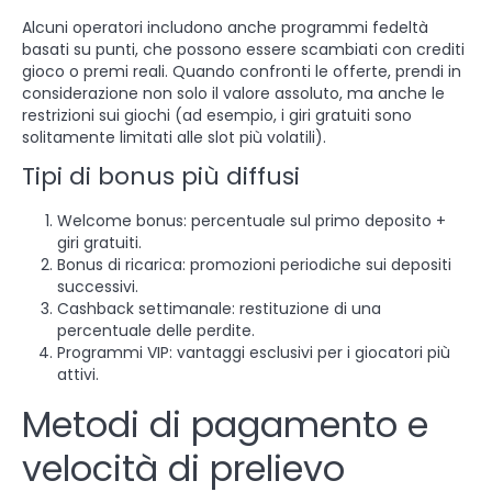
Alcuni operatori includono anche programmi fedeltà
basati su punti, che possono essere scambiati con crediti
gioco o premi reali. Quando confronti le offerte, prendi in
considerazione non solo il valore assoluto, ma anche le
restrizioni sui giochi (ad esempio, i giri gratuiti sono
solitamente limitati alle slot più volatili).
Tipi di bonus più diffusi
Welcome bonus: percentuale sul primo deposito +
giri gratuiti.
Bonus di ricarica: promozioni periodiche sui depositi
successivi.
Cashback settimanale: restituzione di una
percentuale delle perdite.
Programmi VIP: vantaggi esclusivi per i giocatori più
attivi.
Metodi di pagamento e
velocità di prelievo