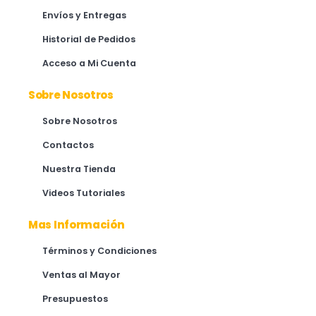
Envíos y Entregas
Historial de Pedidos
Acceso a Mi Cuenta
Sobre Nosotros
Sobre Nosotros
Contactos
Nuestra Tienda
Videos Tutoriales
Mas Información
Términos y Condiciones
Ventas al Mayor
Presupuestos