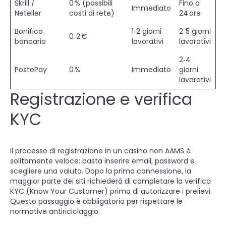
Skrill /
0 % (possibili
Fino a
Immediato
Neteller
costi di rete)
24 ore
Bonifico
1‑2 giorni
2‑5 giorni
0‑2 €
bancario
lavorativi
lavorativi
2‑4
PostePay
0 %
Immediato
giorni
lavorativi
Registrazione e verifica
KYC
Il processo di registrazione in un casino non AAMS è
solitamente veloce: basta inserire email, password e
scegliere una valuta. Dopo la prima connessione, la
maggior parte dei siti richiederà di completare la verifica
KYC (Know Your Customer) prima di autorizzare i prelievi.
Questo passaggio è obbligatorio per rispettare le
normative antiriciclaggio.