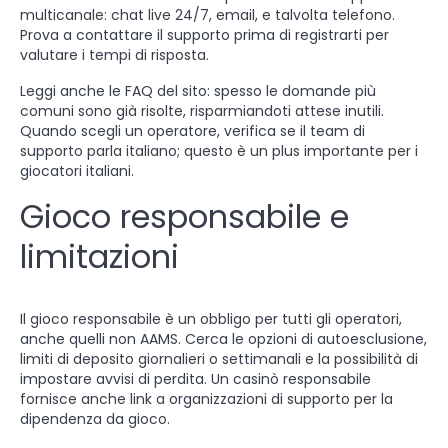
multicanale: chat live 24/7, email, e talvolta telefono.
Prova a contattare il supporto prima di registrarti per
valutare i tempi di risposta.
Leggi anche le FAQ del sito: spesso le domande più
comuni sono già risolte, risparmiandoti attese inutili.
Quando scegli un operatore, verifica se il team di
supporto parla italiano; questo è un plus importante per i
giocatori italiani.
Gioco responsabile e
limitazioni
Il gioco responsabile è un obbligo per tutti gli operatori,
anche quelli non AAMS. Cerca le opzioni di autoesclusione,
limiti di deposito giornalieri o settimanali e la possibilità di
impostare avvisi di perdita. Un casinò responsabile
fornisce anche link a organizzazioni di supporto per la
dipendenza da gioco.