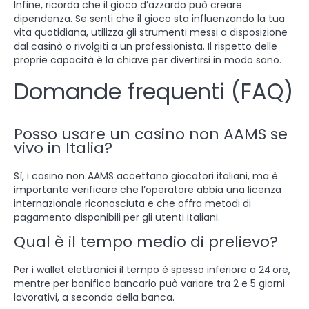
Infine, ricorda che il gioco d’azzardo può creare
dipendenza. Se senti che il gioco sta influenzando la tua
vita quotidiana, utilizza gli strumenti messi a disposizione
dal casinò o rivolgiti a un professionista. Il rispetto delle
proprie capacità è la chiave per divertirsi in modo sano.
Domande frequenti (FAQ)
Posso usare un casino non AAMS se
vivo in Italia?
Sì, i casino non AAMS accettano giocatori italiani, ma è
importante verificare che l’operatore abbia una licenza
internazionale riconosciuta e che offra metodi di
pagamento disponibili per gli utenti italiani.
Qual è il tempo medio di prelievo?
Per i wallet elettronici il tempo è spesso inferiore a 24 ore,
mentre per bonifico bancario può variare tra 2 e 5 giorni
lavorativi, a seconda della banca.