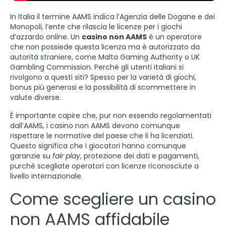
In Italia il termine AAMS indica l’Agenzia delle Dogane e dei
Monopoli, l’ente che rilascia le licenze per i giochi
d’azzardo online. Un
casino non AAMS
è un operatore
che non possiede questa licenza ma è autorizzato da
autorità straniere, come Malta Gaming Authority o UK
Gambling Commission. Perché gli utenti italiani si
rivolgono a questi siti? Spesso per la varietà di giochi,
bonus più generosi e la possibilità di scommettere in
valute diverse.
È importante capire che, pur non essendo regolamentati
dall’AAMS, i casino non AAMS devono comunque
rispettare le normative del paese che li ha licenziati.
Questo significa che i giocatori hanno comunque
garanzie su
fair play
, protezione dei dati e pagamenti,
purché scegliate operatori con licenze riconosciute a
livello internazionale.
Come scegliere un casino
non AAMS affidabile