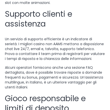
slot con molte animazioni.
Supporto clienti e
assistenza
Un servizio di supporto efficiente è un indicatore di
serietà. I migliori casino non AAMS mettono a disposizione
chat live 24/7, email e, talvolta, supporto telefonico.
Prova a contattare il team prima di registrarti per valutare
i tempi di risposta e la chiarezza delle informazioni.
Alcuni operatori forniscono anche una sezione FAQ
dettagliata, dove è possibile trovare risposte a domande
frequenti su bonus, pagamenti e sicurezza. Un’assistenza
multilingue, in italiano, è un ulteriore vantaggio per gli
utenti italiani.
Gioco responsabile e
limiti di deposito