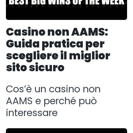
Casino non AAMS:
Guida pratica per
scegliere il miglior
sito sicuro
Cos’è un casino non
AAMS e perché può
interessare