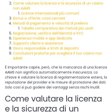
Come valutare la licenza e la sicurezza di un casino
non AAMS
Licenze internazionali più comuni
Bonus e offerte: cosa cercare
Metodi di pagamento e velocità di prelievo
Tabella comparativa dei metodi più usati
Registrazione, verifica dell’identità e KYC
Esperienza mobile e app dedicate
Supporto clienti e assistenza
Gioco responsabile e limiti di deposito
Conclusioni pratiche per scegliere il tuo casino non
AAMS
È importante capire, però, che la mancanza di una licenza
AAMS non significa automaticamente insicurezza. La
chiave è valutare la licenza di regolamentazione estera, la
reputazione del provider e le misure di protezione dei dati.
Solo così si può godere dei vantaggi senza rischi inutili.
Come valutare la licenza
e la sicurezza di un