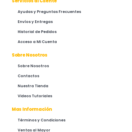
Servicios al Cliente
Ayudas y Preguntas Frecuentes
Envíos y Entregas
Historial de Pedidos
Acceso a Mi Cuenta
Sobre Nosotros
Sobre Nosotros
Contactos
Nuestra Tienda
Videos Tutoriales
Mas Información
Términos y Condiciones
Ventas al Mayor