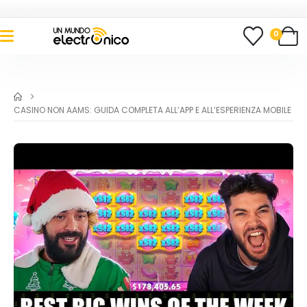
0
CASINO NON AAMS: GUIDA COMPLETA ALL’APP E ALL’ESPERIENZA MOBILE