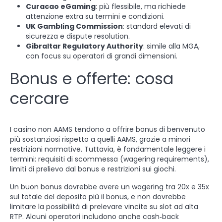
Curacao eGaming
: più flessibile, ma richiede
attenzione extra su termini e condizioni.
UK Gambling Commission
: standard elevati di
sicurezza e dispute resolution.
Gibraltar Regulatory Authority
: simile alla MGA,
con focus su operatori di grandi dimensioni.
Bonus e offerte: cosa
cercare
I casino non AAMS tendono a offrire bonus di benvenuto
più sostanziosi rispetto a quelli AAMS, grazie a minori
restrizioni normative. Tuttavia, è fondamentale leggere i
termini: requisiti di scommessa (wagering requirements),
limiti di prelievo dal bonus e restrizioni sui giochi.
Un buon bonus dovrebbe avere un wagering tra 20x e 35x
sul totale del deposito più il bonus, e non dovrebbe
limitare la possibilità di prelevare vincite su slot ad alta
RTP. Alcuni operatori includono anche cash‑back