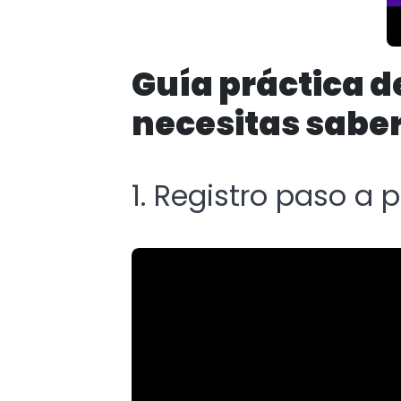
Guía práctica d
necesitas sabe
1. Registro paso a 