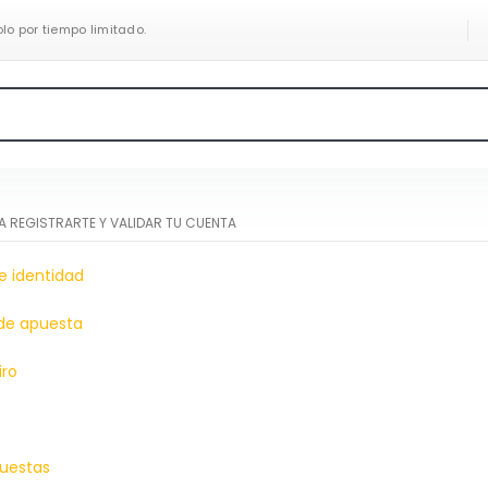
olo por tiempo limitado.
A REGISTRARTE Y VALIDAR TU CUENTA
de identidad
 de apuesta
iro
puestas