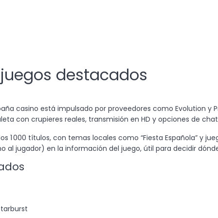
y juegos destacados
spaña casino está impulsado por proveedores como Evolution y 
uleta con crupieres reales, transmisión en HD y opciones de chat
a los 1 000 títulos, con temas locales como “Fiesta Española” y j
 al jugador) en la información del juego, útil para decidir dónd
ados
Starburst