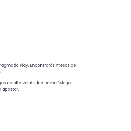
Pragmatic Play. Encontrarás mesas de
.
uegos de alta volatilidad como “Mega
e apostar.