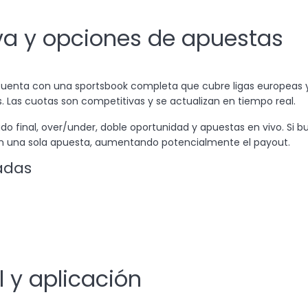
va y opciones de apuestas
uenta con una sportsbook completa que cubre ligas europeas y
s. Las cuotas son competitivas y se actualizan en tiempo real.
do final, over/under, doble oportunidad y apuestas en vivo. Si b
on una sola apuesta, aumentando potencialmente el payout.
adas
l y aplicación