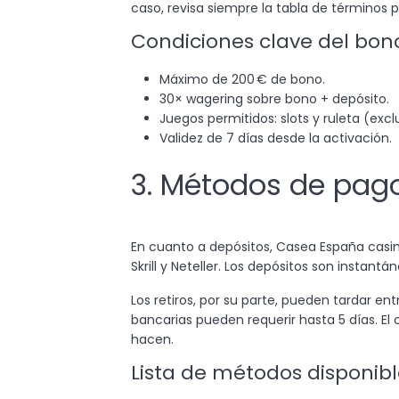
caso, revisa siempre la tabla de términos p
Condiciones clave del bon
Máximo de 200 € de bono.
30× wagering sobre bono + depósito.
Juegos permitidos: slots y ruleta (excl
Validez de 7 días desde la activación.
3. Métodos de pago
En cuanto a depósitos, Casea España casin
Skrill y Neteller. Los depósitos son instant
Los retiros, por su parte, pueden tardar ent
bancarias pueden requerir hasta 5 días. E
hacen.
Lista de métodos disponibl