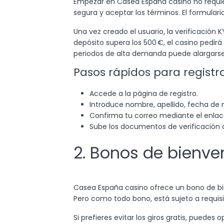
Empezar en Casea España casino no requier
segura y aceptar los términos. El formulari
Una vez creado el usuario, la verificación 
depósito supera los 500 €, el casino pedir
periodos de alta demanda puede alargarse 
Pasos rápidos para registr
Accede a la página de registro.
Introduce nombre, apellido, fecha de 
Confirma tu correo mediante el enlace
Sube los documentos de verificación c
2. Bonos de bienve
Casea España casino ofrece un bono de bien
Pero como todo bono, está sujeto a requisi
Si prefieres evitar los giros gratis, puedes 