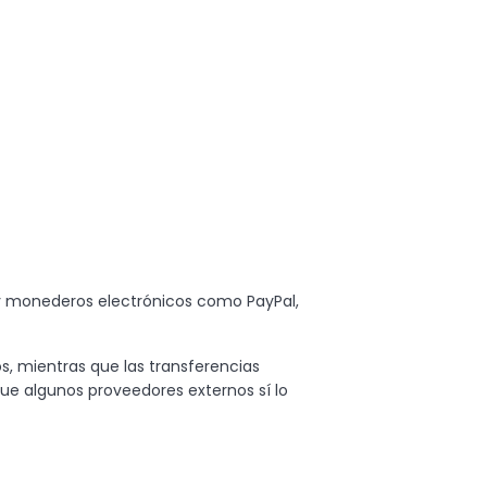
 y monederos electrónicos como PayPal,
cos, mientras que las transferencias
ue algunos proveedores externos sí lo