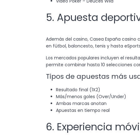
Video Poker – Deuces Wild
5. Apuesta deporti
Además del casino, Casea España casino c
en fútbol, baloncesto, tenis y hasta eSport
Los mercados populares incluyen el resulta
permite combinar hasta 10 selecciones c
Tipos de apuestas más us
Resultado final (1X2)
Más/menos goles (Over/Under)
Ambas marcas anotan
Apuestas en tiempo real
6. Experiencia móvi