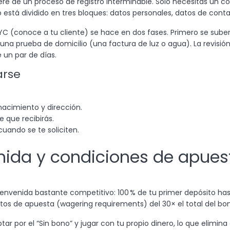
e de un proceso de registro interminable. Sólo necesitas un co
o está dividido en tres bloques: datos personales, datos de cont
KYC (conoce a tu cliente) se hace en dos fases. Primero se suben 
á una prueba de domicilio (una factura de luz o agua). La revisi
un par de días.
arse
nacimiento y dirección.
 que recibirás.
uando se te soliciten.
nida y condiciones de apues
venida bastante competitivo: 100 % de tu primer depósito hasta
tos de apuesta (wagering requirements) del 30× el total del bo
optar por el “Sin bono” y jugar con tu propio dinero, lo que elimina