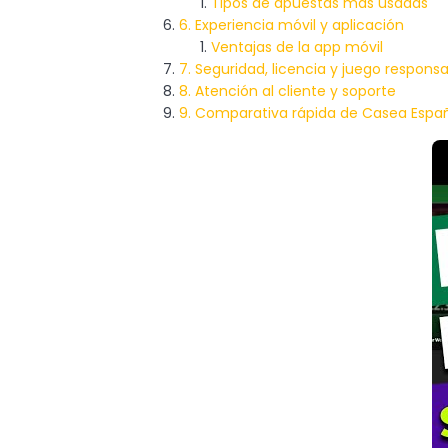
Tipos de apuestas más usadas
6. Experiencia móvil y aplicación
Ventajas de la app móvil
7. Seguridad, licencia y juego respons
8. Atención al cliente y soporte
9. Comparativa rápida de Casea Espa