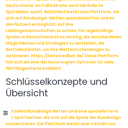
Deutschland, wo Fußball eine zentrale Rolle im
Sportleben spielt. BetOnRed bietet eine Plattform, die
sich auf Bundesliga-Wetten spezialisiert hat und es
den Nutzern ermöglicht, auf ihre
Lieblingsmannschaften zu setzen. Für regelmäßige
Spieler in Deutschland ist es wichtig, die verschiedenen
Möglichkeiten und Strategien zu verstehen, die
BetOnRed bietet, um ihre Wettentscheidungen zu
optimieren.
https://betonredbet.de/
Diese Plattform
hat sich als eine der bevorzugten Optionen für viele
Wettbegeisterte etabliert.
Schlüsselkonzepte und
Übersicht
BetOnRed Bundesliga Wetten sind eine spezielle Form
von Sportwetten, die sich auf die Spiele der Bundesliga
konzentrieren. Die Plattform bietet eine Vielzahl von