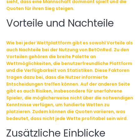
sieht, dass eine Mannschaft dominant spielt und die
Quoten für ihren Sieg steigen.
Vorteile und Nachteile
Wie bei jeder Wettplattform gibt es sowohl Vorteile als
auch Nachteile bei der Nutzung von BetOnRed. Zu den
Vorteilen gehören die breite Palette an
Wettmöglichkeiten, die benutzerfreundliche Plattform
und die Verfügbarkeit von Statistiken. Diese Faktoren
tragen dazu bei, dass die Nutzer informierte
Entscheidungen treffen können. Auf der anderen Seite
gibt es auch Risiken, insbesondere für unerfahrene
Spieler, die möglicherweise nicht über die notwendigen
Kenntnisse verfügen, um fundierte Wetten zu
platzieren. Zudem können die Quoten variieren, was
bedeutet, dass nicht jede Wette profitabel sein wird.
Zusätzliche Einblicke