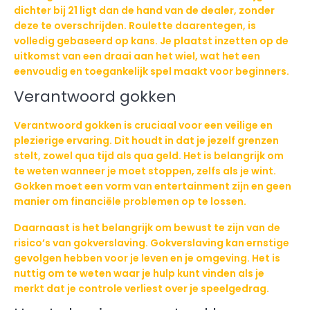
dichter bij 21 ligt dan de hand van de dealer, zonder
deze te overschrijden. Roulette daarentegen, is
volledig gebaseerd op kans. Je plaatst inzetten op de
uitkomst van een draai aan het wiel, wat het een
eenvoudig en toegankelijk spel maakt voor beginners.
Verantwoord gokken
Verantwoord gokken is cruciaal voor een veilige en
plezierige ervaring. Dit houdt in dat je jezelf grenzen
stelt, zowel qua tijd als qua geld. Het is belangrijk om
te weten wanneer je moet stoppen, zelfs als je wint.
Gokken moet een vorm van entertainment zijn en geen
manier om financiële problemen op te lossen.
Daarnaast is het belangrijk om bewust te zijn van de
risico’s van gokverslaving. Gokverslaving kan ernstige
gevolgen hebben voor je leven en je omgeving. Het is
nuttig om te weten waar je hulp kunt vinden als je
merkt dat je controle verliest over je speelgedrag.