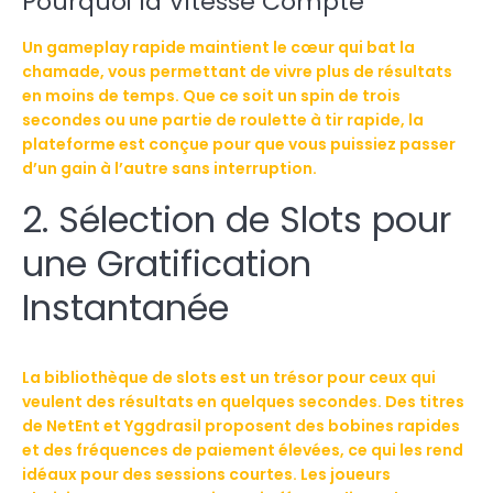
Pourquoi la Vitesse Compte
Un gameplay rapide maintient le cœur qui bat la
chamade, vous permettant de vivre plus de résultats
en moins de temps. Que ce soit un spin de trois
secondes ou une partie de roulette à tir rapide, la
plateforme est conçue pour que vous puissiez passer
d’un gain à l’autre sans interruption.
2. Sélection de Slots pour
une Gratification
Instantanée
La bibliothèque de slots est un trésor pour ceux qui
veulent des résultats en quelques secondes. Des titres
de NetEnt et Yggdrasil proposent des bobines rapides
et des fréquences de paiement élevées, ce qui les rend
idéaux pour des sessions courtes. Les joueurs