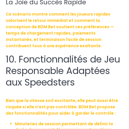
La Joie du Succès Rapide
Ce scénario montre comment les joueurs rapides
valorisent le retour immédiat et comment la
conception de BDM Bet soutient ces préférences —
temps de chargement rapides, paiements
instantanés, et terminaison facile de session
contribuent tous à une expérience exaltante.
10. Fonctionnalités de Jeu
Responsable Adaptées
aux Speedsters
Bien que la vitesse soit excitante, elle peut aussi être
risquée si elle n’est pas contrôlée. BDM Bet propose
des fonctionnalités pour aider à garder le contrôle :
Minuteries de session permettant de définir la