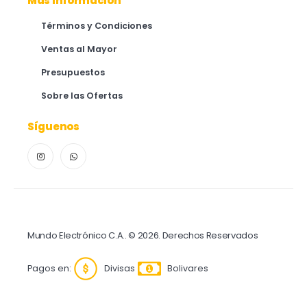
Mas Información
Términos y Condiciones
Ventas al Mayor
Presupuestos
Sobre las Ofertas
Síguenos
Mundo Electrónico C.A.. © 2026. Derechos Reservados
Pagos en:
Divisas
Bolivares