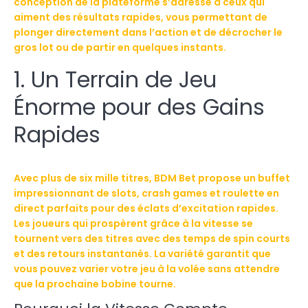
conception de la plateforme s’adresse à ceux qui
aiment des résultats rapides, vous permettant de
plonger directement dans l’action et de décrocher le
gros lot ou de partir en quelques instants.
1. Un Terrain de Jeu
Énorme pour des Gains
Rapides
Avec plus de six mille titres, BDM Bet propose un buffet
impressionnant de slots, crash games et roulette en
direct parfaits pour des éclats d’excitation rapides.
Les joueurs qui prospèrent grâce à la vitesse se
tournent vers des titres avec des temps de spin courts
et des retours instantanés. La variété garantit que
vous pouvez varier votre jeu à la volée sans attendre
que la prochaine bobine tourne.