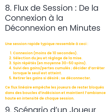
8. Flux de Session : De la
Connexion à la
Déconnexion en Minutes
Une session rapide typique ressemble à ceci :
Connexion (moins de 10 secondes).
Sélection du jeu et réglage de la mise.
Spin répétés (en moyenne 30–50 spins).
Suivi des gains/pertes cumulés ; décider d’arrêter
lorsque le seuil est atteint.
Retirer les gains si désiré ; se déconnecter.
Ce flux linéaire empêche les joueurs de rester bloqués
dans des boucles d’indécision et maintient l’ambiance
haute en intensité de chaque session.
9. Scénario d’un Joueur