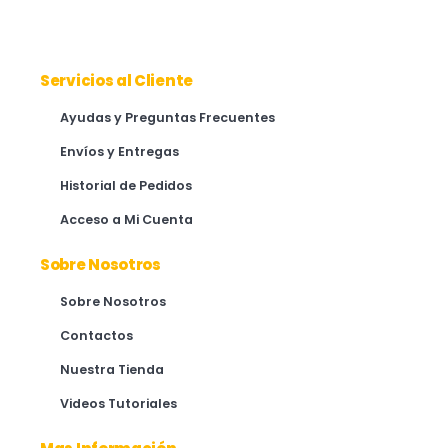
Servicios al Cliente
Ayudas y Preguntas Frecuentes
Envíos y Entregas
Historial de Pedidos
Acceso a Mi Cuenta
Sobre Nosotros
Sobre Nosotros
Contactos
Nuestra Tienda
Videos Tutoriales