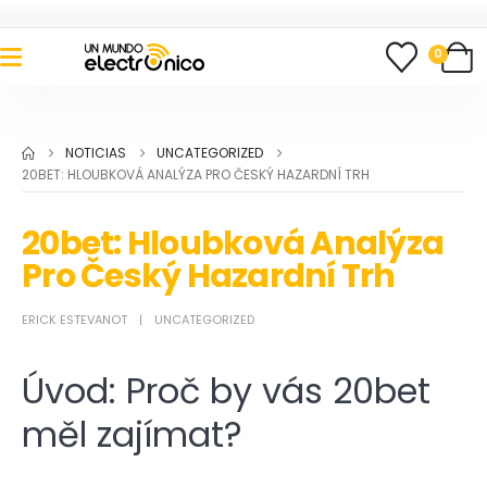
0
NOTICIAS
UNCATEGORIZED
20BET: HLOUBKOVÁ ANALÝZA PRO ČESKÝ HAZARDNÍ TRH
20bet: Hloubková Analýza
Pro Český Hazardní Trh
ERICK ESTEVANOT
UNCATEGORIZED
Úvod: Proč by vás 20bet
měl zajímat?