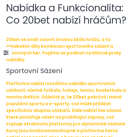
Nabídka a Funkcionalita:
Co 20bet nabízí hráčům?
20bet se snaží oslovit širokou škálu hráčů, a to
především díky kombinaci sportovního sázení a
kasinových her. Pojďme se podívat na klíčové prvky
nabídky:
Sportovní Sázení
Platforma nabízí rozsáhlou nabídku sportovních
událostí, včetně fotbalu, hokeje, tenisu, basketbalu a
mnoha dalších. Důležité je, že 20bet pokrývá i méně
populární sporty a e-sporty, což může přilákat
specifickou skupinu sázkařů. Dále nabízí live sázení,
které umožňuje sázet na probíhající zápasy, což
zvyšuje atraktivitu platformy pro dynamické sázkaře.
Kurzy jsou konkurenceschopné a platforma často