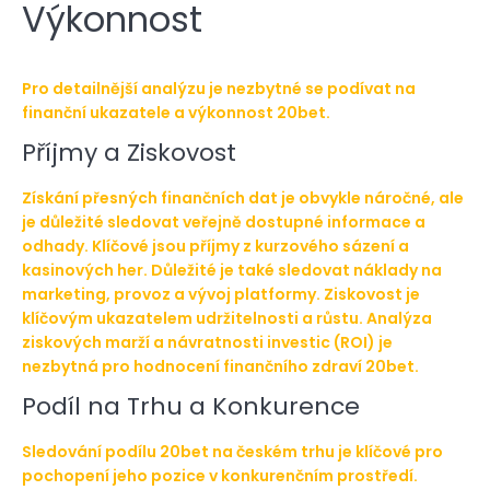
Výkonnost
Pro detailnější analýzu je nezbytné se podívat na
finanční ukazatele a výkonnost 20bet.
Příjmy a Ziskovost
Získání přesných finančních dat je obvykle náročné, ale
je důležité sledovat veřejně dostupné informace a
odhady. Klíčové jsou příjmy z kurzového sázení a
kasinových her. Důležité je také sledovat náklady na
marketing, provoz a vývoj platformy. Ziskovost je
klíčovým ukazatelem udržitelnosti a růstu. Analýza
ziskových marží a návratnosti investic (ROI) je
nezbytná pro hodnocení finančního zdraví 20bet.
Podíl na Trhu a Konkurence
Sledování podílu 20bet na českém trhu je klíčové pro
pochopení jeho pozice v konkurenčním prostředí.