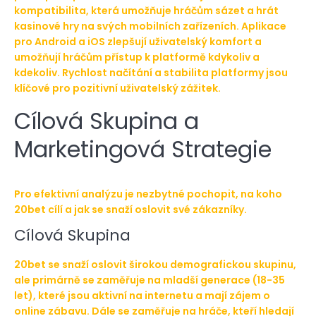
kompatibilita, která umožňuje hráčům sázet a hrát
kasinové hry na svých mobilních zařízeních. Aplikace
pro Android a iOS zlepšují uživatelský komfort a
umožňují hráčům přístup k platformě kdykoliv a
kdekoliv. Rychlost načítání a stabilita platformy jsou
klíčové pro pozitivní uživatelský zážitek.
Cílová Skupina a
Marketingová Strategie
Pro efektivní analýzu je nezbytné pochopit, na koho
20bet cílí a jak se snaží oslovit své zákazníky.
Cílová Skupina
20bet se snaží oslovit širokou demografickou skupinu,
ale primárně se zaměřuje na mladší generace (18-35
let), které jsou aktivní na internetu a mají zájem o
online zábavu. Dále se zaměřuje na hráče, kteří hledají