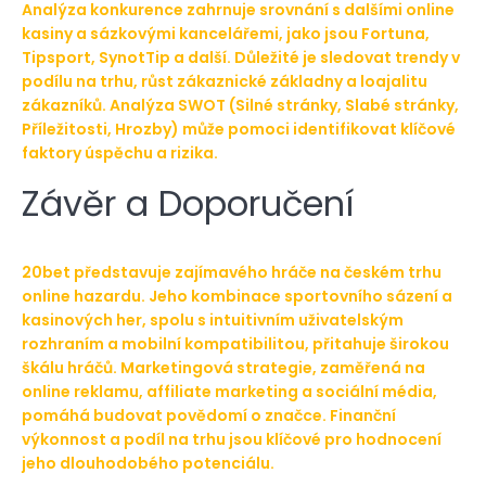
Analýza konkurence zahrnuje srovnání s dalšími online
kasiny a sázkovými kancelářemi, jako jsou Fortuna,
Tipsport, SynotTip a další. Důležité je sledovat trendy v
podílu na trhu, růst zákaznické základny a loajalitu
zákazníků. Analýza SWOT (Silné stránky, Slabé stránky,
Příležitosti, Hrozby) může pomoci identifikovat klíčové
faktory úspěchu a rizika.
Závěr a Doporučení
20bet představuje zajímavého hráče na českém trhu
online hazardu. Jeho kombinace sportovního sázení a
kasinových her, spolu s intuitivním uživatelským
rozhraním a mobilní kompatibilitou, přitahuje širokou
škálu hráčů. Marketingová strategie, zaměřená na
online reklamu, affiliate marketing a sociální média,
pomáhá budovat povědomí o značce. Finanční
výkonnost a podíl na trhu jsou klíčové pro hodnocení
jeho dlouhodobého potenciálu.