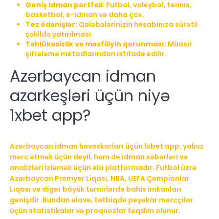
Geniş idman portfeli:
Futbol, voleybol, tennis,
basketbol, e-idman və daha çox.
Tez ödənişlər:
Qələbələrinizin hesabınıza sürətli
şəkildə yatırılması.
Təhlükəsizlik və məxfiliyin qorunması:
Müasir
şifrələmə metodlarından istifadə edilir.
Azərbaycan idman
azarkeşləri üçün niyə
1xbet app?
Azərbaycan idman həvəskarları üçün 1xbet app, yalnız
mərc etmək üçün deyil, həm də idman xəbərləri və
analizləri izləmək üçün əla platformadır. Futbol üzrə
Azərbaycan Premyer Liqası, NBA, UEFA Çempionlar
Liqası və digər böyük turnirlərdə bahis imkanları
genişdir. Bundan əlavə, tətbiqdə peşəkar mərcçilər
üçün statistikalar və proqnozlar təqdim olunur.