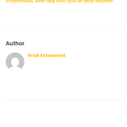
istəyirsinizsə, 1xbet app sizin üçün ən yaxşı seçimdir.
Author
Erick Estevanot