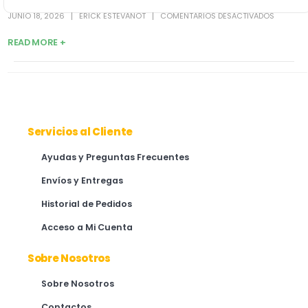
JUNIO 18, 2026
ERICK ESTEVANOT
COMENTARIOS DESACTIVADOS
READ MORE +
Servicios al Cliente
Ayudas y Preguntas Frecuentes
Envíos y Entregas
Historial de Pedidos
Acceso a Mi Cuenta
Sobre Nosotros
Sobre Nosotros
Contactos