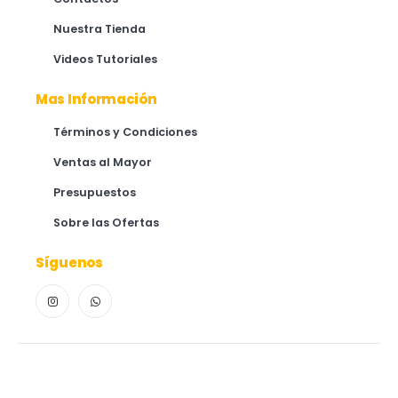
Nuestra Tienda
Videos Tutoriales
Mas Información
Términos y Condiciones
Ventas al Mayor
Presupuestos
Sobre las Ofertas
Síguenos