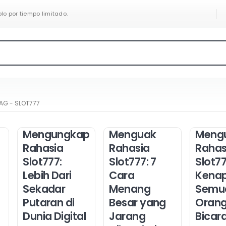
olo por tiempo limitado.
AG -
SLOT777
Mengungkap
Menguak
Meng
Rahasia
Rahasia
Rahas
Slot777:
Slot777: 7
Slot77
Lebih Dari
Cara
Kena
Sekadar
Menang
Semu
Putaran di
Besar yang
Orang
Dunia Digital
Jarang
Bicar