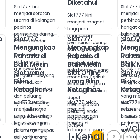
Diketahui
Slot777 kini
Slot777 k
menjadi sorotan
menjadi
Slot777 kini
utama di kalangan
perbinc
menjadi magnet
pecinta
hangat d
bagi para
permainan daring.
kalanga
penggemar
p
Slot777:
Slot777:
Slot77
Bukan sekadar
game dar
permainan daring.
Mengungkap
Mengungkap
Meng
mesin slot
pemain 
Namun, banyak
Rahasia di
Rahasia di
Rahas
konvensional,
hingga v
yang masih
platform ini
semua t
Balik Mesin
Balik Mesin
Balik 
terjebak dalam
menawarkan
untuk 
pola bermain yang
Slot yang
Slot Online
Slot 
pengalaman yang
sensasi 
monoton. Berikut
Bikin
yang Bikin
Bikin
memadukan
yang tak
ini kami rangkum
u
Ketagihan
Ketagihan
Ketag
hiburan, teknologi,
Apa seb
strategi unik yang
dan peluang
yang m
dapat
Slot777 sudah
Slot777 telah
Slot777
nyata. Apa yang
slot777
meningkatkan
menjadi nama
menjadi
sekadar
membuatnya
dari mes
peluang Anda
yang tidak asing
perbincangan
biasa di
begitu memikat?
tradision
menembus
k
lagi di kalangan
hangat di
perjudian
Mari selami lebih
Evol
jackpot.
pecinta game
kalangan pemain
sudah m
dalam, mengupas
1. Kenali
h
online. Namun,
daring. Namun,
fenome
1
2
sisi yang jarang