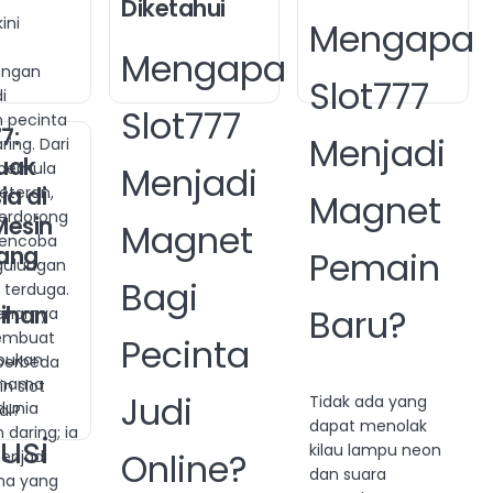
Diketahui
ini
Mengapa
Mengapa
angan
Slot777
i
Slot777
n pecinta
7:
Menjadi
ing. Dari
uak
pemula
Menjadi
ia di
eteran,
Magnet
erdorong
Mesin
Magnet
mencoba
yang
Pemain
gulungan
Bagi
 terduga.
ihan
Baru?
enarnya
embuat
Pecinta
 bukan
 berbeda
 nama
in slot
Judi
Tidak ada yang
 dunia
al?
dapat menolak
 daring; ia
usi
kilau lampu neon
Online?
enjadi
dan suara
na yang