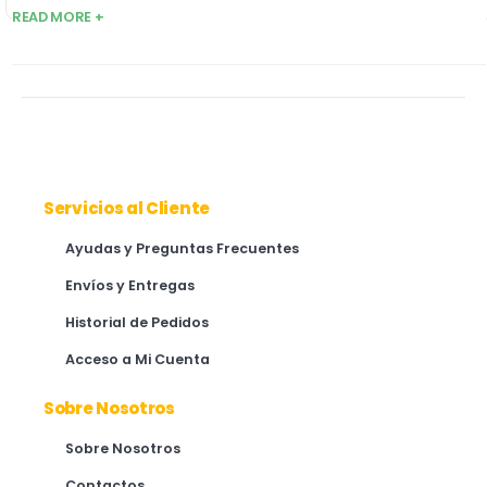
READ MORE +
Servicios al Cliente
Ayudas y Preguntas Frecuentes
Envíos y Entregas
Historial de Pedidos
Acceso a Mi Cuenta
Sobre Nosotros
Sobre Nosotros
Contactos