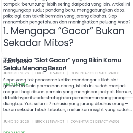
tampak “beruntung” lebih sering daripada yang lain. Artikel ini
mengungkap sudut pandang baru, menggabungkan data,
psikologi, dan teknik bermain yang jarang dibahas. Siap
menambah pengetahuan dan meningkatkan peluang Anda?
1. Mengapa “Gacor” Bukan
Sekadar Mitos?
7 Rahasia “Slot Gacor” yang Bikin Kamu
Istilah gacor...
Selalu Menang Besar!
JUNIO 30, 2026
ERICK ESTEVANOT
COMENTARIOS DESACTIVADOS
Siapa yang tak penasaran ketika mendengar istilah slot
READ MORE +
gacor? Di dunia permainan daring, istilah ini sudah menjadi
magnet bagi ribuan pemain yang mengincar jackpot. Namun,
di balik hype itu ada strategi dan pemahaman yang jarang
diungkap. Yuk, selami 7 rahasia yang jarang dibahas orang—
bukan sekadar tebak‑tebakan, melainkan insight yang sudah...
JUNIO 30, 2026
ERICK ESTEVANOT
COMENTARIOS DESACTIVADOS
READ MORE +