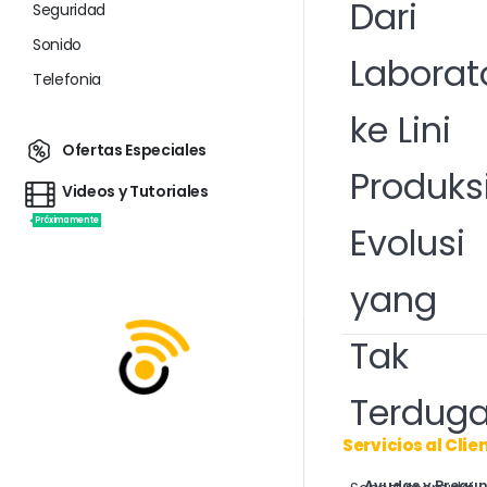
Dari
Seguridad
Sonido
Laborat
Telefonia
ke Lini
Ofertas Especiales
Produksi
Videos y Tutoriales
Próximamente
Evolusi
yang
Tak
Terdug
Servicios al Clie
Ayudas y Pregu