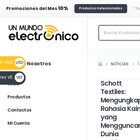
10%
Promociones del Mes
* S
Productos Seleccionados
ar USA
USD
Más de Nosotros
NOTICIAS
T
__FLAG
res VE
VEF
$
Schott
Inicio
__FLAG
Textiles:
Bs.F.
Productos
Mengungka
Rahasia Kai
Contactos
yang
Mi Cuenta
Menggunca
Dunia