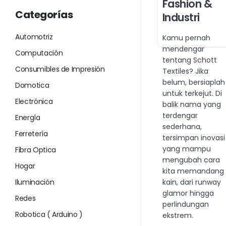
Fashion &
Categorías
Industri
Automotriz
Kamu pernah
mendengar
Computación
tentang Schott
Consumibles de Impresión
Textiles? Jika
belum, bersiaplah
Domotica
untuk terkejut. Di
Electrónica
balik nama yang
terdengar
Energía
sederhana,
Ferretería
tersimpan inovasi
yang mampu
Fibra Optica
mengubah cara
Hogar
kita memandang
Iluminación
kain, dari runway
glamor hingga
Redes
perlindungan
Robotica ( Arduino )
ekstrem.