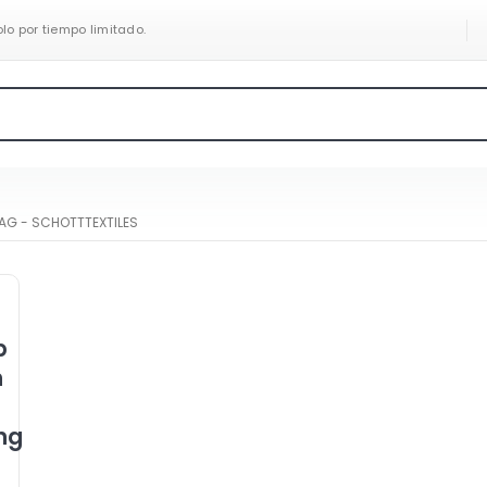
olo por tiempo limitado.
AG -
SCHOTTTEXTILES
p
n
ng