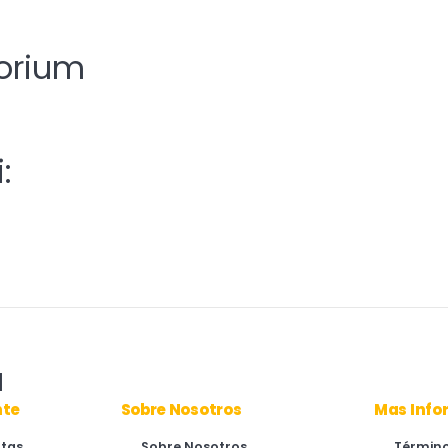
orium
:
a
nte
Sobre Nosotros
Mas Info
ntas
Sobre Nosotros
Término