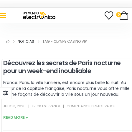
0
NOTICIAS
TAG -
OLYMPE CASINO VIP
Découvrez les secrets de Paris nocturne
pour un week-end inoubliable
France: Paris, la ville lumière, est encore plus belle la nuit. Au
cœur de la capitale française, Paris nocturne vous offre mille
et une façons de découvrir la ville sous un jour nouveau.
JULIO 3, 2026
ERICK ESTEVANOT
COMENTARIOS DESACTIVADOS
READ MORE +