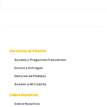
Servicios al Cliente
Ayudas y Preguntas Frecuentes
Envíos y Entregas
Historial de Pedidos
Acceso a Mi Cuenta
Sobre Nosotros
Sobre Nosotros