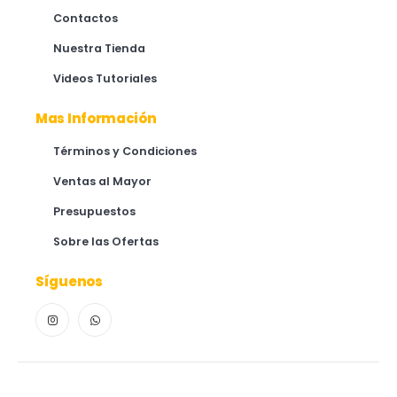
Contactos
Nuestra Tienda
Videos Tutoriales
Mas Información
Términos y Condiciones
Ventas al Mayor
Presupuestos
Sobre las Ofertas
Síguenos