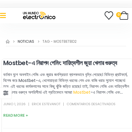
0
NOTICIAS
TAG -
MOSTBETBD2
Mostbet-এ নিরাপদ গেমিং: দায়িত্বশীল জুয়া খেলার গুরুত্ব
বর্তমান যুগে অনলাইন গেমিং এবং জুয়ার জনপ্রিয়তা ব্যাপকভাবে বৃদ্ধি পেয়েছে। বিভিন্ন প্ল্যাটফর্মে,
বিশেষ করে Mostbet-এ, খেলোয়াড়রা বিভিন্ন ধরনের গেম এবং বাজি ধরার সুযোগ পাচ্ছেন।
তবে, এই ধরনের কার্যকলাপের সাথে কিছু ঝুঁকি জড়িত রয়েছে। তাই, নিরাপদ গেমিং এবং দায়িত্বশীল
জুয়া খেলার গুরুত্ব অপরিসীম। এই প্রতিবেদনে আমরা
Mostbet
-এ নিরাপদ গেমিং এবং...
JUNIO 1, 2026
ERICK ESTEVANOT
COMENTARIOS DESACTIVADOS
READ MORE +