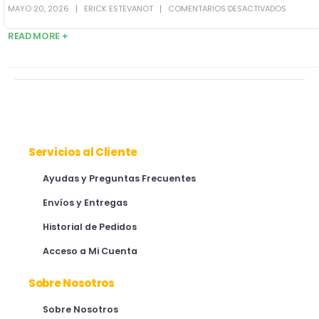
MAYO 20, 2026
ERICK ESTEVANOT
COMENTARIOS DESACTIVADOS
READ MORE +
Servicios al Cliente
Ayudas y Preguntas Frecuentes
Envíos y Entregas
Historial de Pedidos
Acceso a Mi Cuenta
Sobre Nosotros
Sobre Nosotros